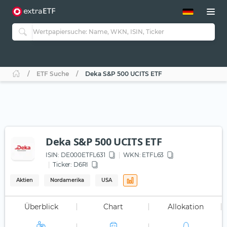
ETF-Guide 2.0
ETF-Explorer
Guide Aktive ETFs
Studien
Aktive ETFs
ETF Suche
Deka S&P 500 UCITS ETF
ETF-Sparpläne
Portfolio-ETFs
Deka S&P 500 UCITS ETF
ISIN:
DE000ETFL631
WKN
: ETFL63
Ticker:
D6RI
Aktien
Nordamerika
USA
Überblick
Chart
Allokation