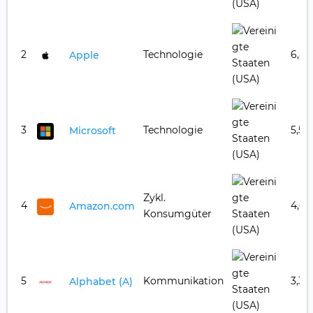
2
Technologie
6,83
Apple
3
Technologie
5,51
Microsoft
Zykl.
4
4,08
Amazon.com
Konsumgüter
5
Kommunikation
3,33
Alphabet (A)