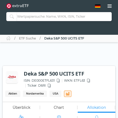
ETF-Guide 2.0
ETF-Explorer
Guide Aktive ETFs
Studien
Aktive ETFs
ETF Suche
Deka S&P 500 UCITS ETF
ETF-Sparpläne
Portfolio-ETFs
Deka S&P 500 UCITS ETF
ISIN:
DE000ETFL631
WKN
: ETFL63
Ticker:
D6RI
Aktien
Nordamerika
USA
Überblick
Chart
Allokation