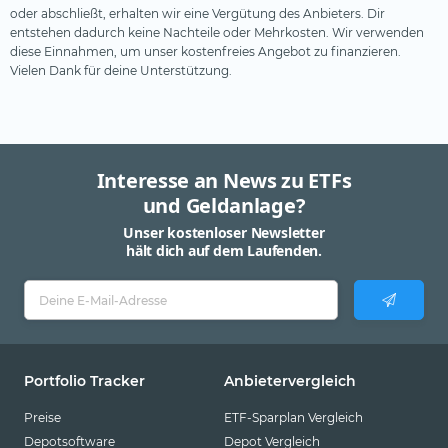
oder abschließt, erhalten wir eine Vergütung des Anbieters. Dir
entstehen dadurch keine Nachteile oder Mehrkosten. Wir verwenden
diese Einnahmen, um unser kostenfreies Angebot zu finanzieren.
Vielen Dank für deine Unterstützung.
Interesse an News zu ETFs
und Geldanlage?
Unser kostenloser Newsletter
hält dich auf dem Laufenden.
Portfolio Tracker
Anbietervergleich
Preise
ETF-Sparplan Vergleich
Depotsoftware
Depot Vergleich