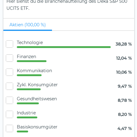
Hier siehst du die Branchenaufteilung des Deka S&P 500
UCITS ETF.
Aktien (100,00 %)
Technologie
38,28 %
Finanzen
12,04 %
Kommunikation
10,06 %
Zykl. Konsumgüter
9,47 %
Gesundheitswesen
8,78 %
Industrie
8,20 %
Basiskonsumgüter
4,47 %