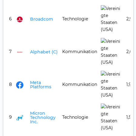
6
Technologie
2,98
Broadcom
7
Kommunikation
2,67
Alphabet (C)
Meta
8
Kommunikation
1,94
Platforms
Micron
9
Technologie
1,51 
Technology
Inc.