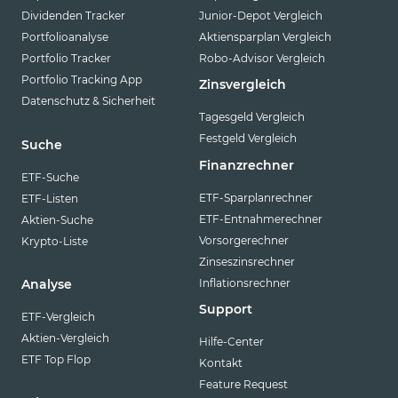
Dividenden Tracker
Junior-Depot Vergleich
Portfolioanalyse
Aktiensparplan Vergleich
Portfolio Tracker
Robo-Advisor Vergleich
Portfolio Tracking App
Zinsvergleich
Datenschutz & Sicherheit
Tagesgeld Vergleich
Festgeld Vergleich
Suche
Finanzrechner
ETF-Suche
ETF-Sparplanrechner
ETF-Listen
ETF-Entnahmerechner
Aktien-Suche
Vorsorgerechner
Krypto-Liste
Zinseszinsrechner
Inflationsrechner
Analyse
Support
ETF-Vergleich
Aktien-Vergleich
Hilfe-Center
ETF Top Flop
Kontakt
Feature Request