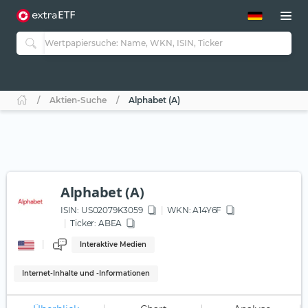
ETF-Guide 2.0
ETF-Explorer
Guide Aktive ETFs
Studien
Aktive ETFs
Aktien-Suche
Alphabet (A)
ETF-Sparpläne
Portfolio-ETFs
Alphabet (A)
ISIN:
US02079K3059
WKN
: A14Y6F
Ticker:
ABEA
Interaktive Medien
Internet-Inhalte und -Informationen