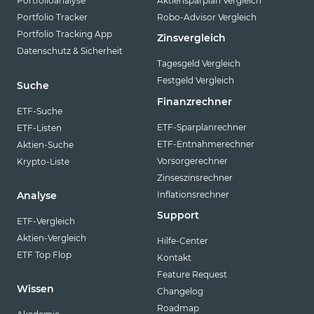
Portfolioanalyse
Aktiensparplan Vergleich
Portfolio Tracker
Robo-Advisor Vergleich
Portfolio Tracking App
Zinsvergleich
Datenschutz & Sicherheit
Tagesgeld Vergleich
Festgeld Vergleich
Suche
Finanzrechner
ETF-Suche
ETF-Sparplanrechner
ETF-Listen
ETF-Entnahmerechner
Aktien-Suche
Vorsorgerechner
Krypto-Liste
Zinseszinsrechner
Inflationsrechner
Analyse
Support
ETF-Vergleich
Aktien-Vergleich
Hilfe-Center
ETF Top Flop
Kontakt
Feature Request
Wissen
Changelog
Roadmap