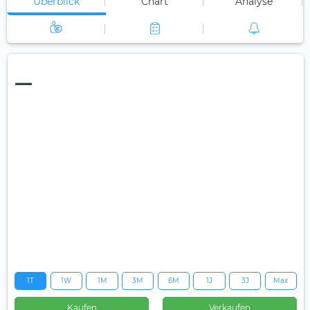
Überblick
Chart
Analyse
—
1T
1W
1M
3M
6M
1J
3J
Max
Kaufen
Verkaufen