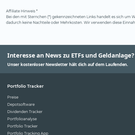
Affiliate Hinweis *
Bei den mit Sternchen (*) gekennzeichneten Links handelt es sich um We
dadurch keine Nachteile oder Mehrkosten. Wir verwenden diese Einnahm
Interesse an News zu ETFs und Geldanlage?
Unser kostenloser Newsletter hält dich auf dem Laufenden.
Portfolio Tracker
Preise
Depotsoftware
Dividenden Tracker
Portfolioanalyse
Portfolio Tracker
Portfolio Tracking App