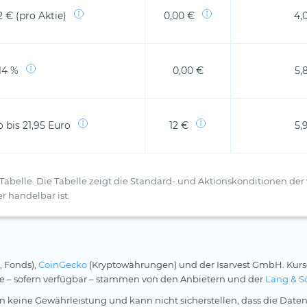
2 € (pro Aktie)
0,00 €
4,
14 %
0,00 €
5,
 bis 21,95 Euro
12 €
5,
Tabelle. Die Tabelle zeigt die Standard- und Aktionskonditionen der 
r handelbar ist.
, Fonds),
CoinGecko
(Kryptowährungen) und der Isarvest GmbH. Kurs
rse – sofern verfügbar – stammen von den Anbietern und der
Lang & S
 keine Gewährleistung und kann nicht sicherstellen, dass die Daten