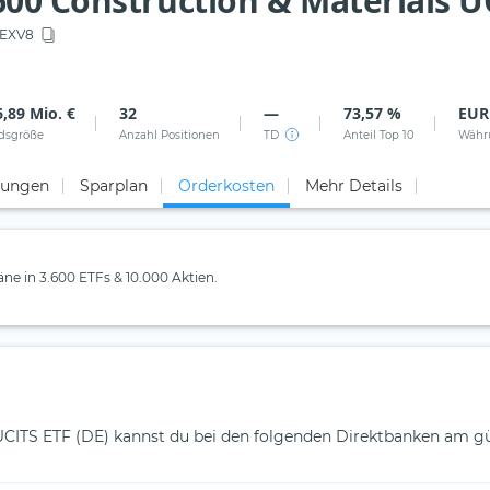
00 Construction & Materials UC
EXV8
,89 Mio. €
32
—
73,57 %
EUR
dsgröße
Anzahl Positionen
TD
Anteil Top 10
Währ
tungen
Sparplan
Orderkosten
Mehr Details
läne in 3.600 ETFs & 10.000 Aktien.
UCITS ETF (DE) kannst du bei den folgenden Direktbanken am gü