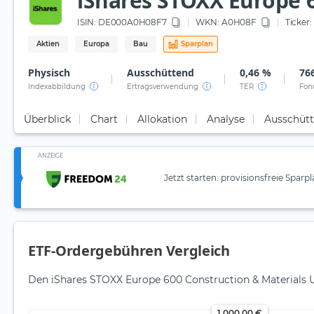
iShares STOXX Europe 6
ISIN:
DE000A0H08F7
WKN
: A0H08F
Ticker:
Aktien
Europa
Bau
Sparplan
Physisch
Ausschüttend
0,46 %
766
Indexabbildung
Ertragsverwendung
TER
Fon
Überblick
Chart
Allokation
Analyse
Ausschüt
ANZEIGE
Jetzt starten: provisionsfreie Sparp
ETF-Ordergebühren Vergleich
Den iShares STOXX Europe 600 Construction & Materials 
1.000,00 €