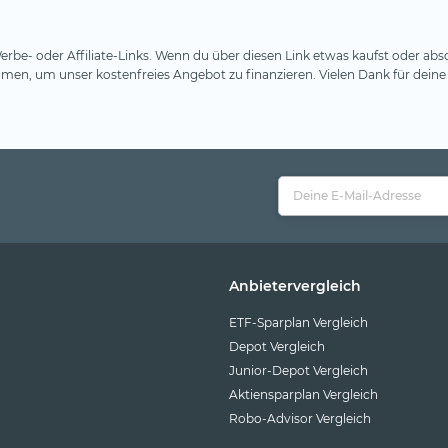
rbe- oder Affiliate-Links. Wenn du über diesen Link etwas kaufst oder absc
en, um unser kostenfreies Angebot zu finanzieren. Vielen Dank für deine
Anbietervergleich
ETF-Sparplan Vergleich
Depot Vergleich
Junior-Depot Vergleich
Aktiensparplan Vergleich
Robo-Advisor Vergleich