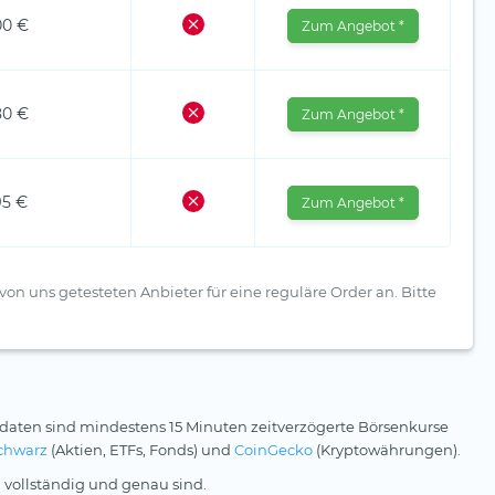
00 €
Zum Angebot *
80 €
Zum Angebot *
95 €
Zum Angebot *
von uns getesteten Anbieter für eine reguläre Order an. Bitte
daten sind mindestens 15 Minuten zeitverzögerte Börsenkurse
chwarz
(Aktien, ETFs, Fonds) und
CoinGecko
(Kryptowährungen).
 vollständig und genau sind.