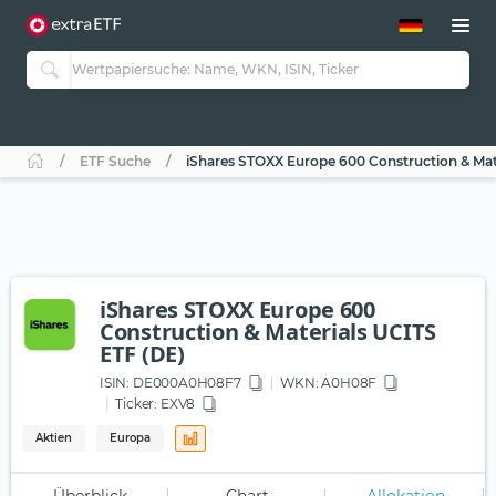
ETF-Guide 2.0
ETF-Explorer
Guide Aktive ETFs
Studien
Aktive ETFs
ETF Suche
iShares STOXX Europe 600 Construction & Mat
ETF-Sparpläne
Portfolio-ETFs
iShares STOXX Europe 600
Construction & Materials UCITS
ETF (DE)
ISIN:
DE000A0H08F7
WKN
: A0H08F
Ticker:
EXV8
Aktien
Europa