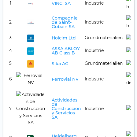
1
Industrie
VINCI SA
Compagnie
2
Industrie
de Saint-
Gobain SA
3
Grundmaterialien
Holcim Ltd
ASSA ABLOY
4
Industrie
AB Class B
5
Grundmaterialien
Sika AG
6
Industrie
Ferrovial NV
Actividades
de
7
Construccion
Industrie
y Servicios
SA
Heidelberg