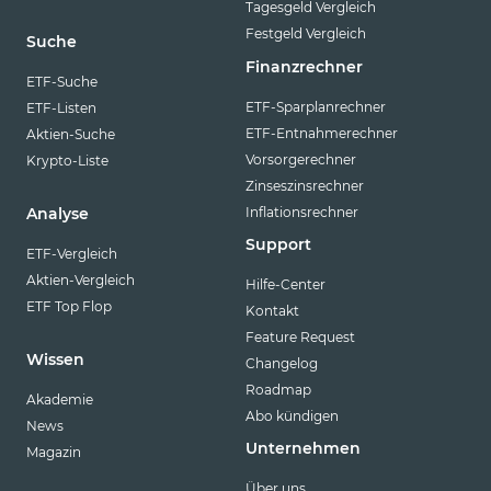
Tagesgeld Vergleich
Festgeld Vergleich
Suche
Finanzrechner
ETF-Suche
ETF-Sparplanrechner
ETF-Listen
ETF-Entnahmerechner
Aktien-Suche
Vorsorgerechner
Krypto-Liste
Zinseszinsrechner
Inflationsrechner
Analyse
Support
ETF-Vergleich
Aktien-Vergleich
Hilfe-Center
ETF Top Flop
Kontakt
Feature Request
Wissen
Changelog
Roadmap
Akademie
Abo kündigen
News
Unternehmen
Magazin
Über uns