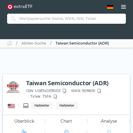
ETF-Guide 2.0
ETF-Explorer
Guide Aktive ETFs
Studien
Aktive ETFs
Aktien-Suche
Taiwan Semiconductor (ADR)
ETF-Sparpläne
Portfolio-ETFs
Taiwan Semiconductor (ADR)
ISIN:
US8740391003
WKN
: 909800
Ticker:
TSFA
Halbleiter
Halbleiter
Überblick
Chart
Analyse