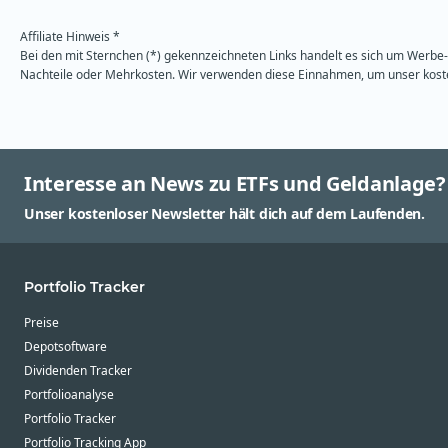
Affiliate Hinweis *
Bei den mit Sternchen (*) gekennzeichneten Links handelt es sich um Werbe- 
Nachteile oder Mehrkosten. Wir verwenden diese Einnahmen, um unser kosten
Interesse an News zu ETFs und Geldanlage?
Unser kostenloser Newsletter hält dich auf dem Laufenden.
Portfolio Tracker
Preise
Depotsoftware
Dividenden Tracker
Portfolioanalyse
Portfolio Tracker
Portfolio Tracking App