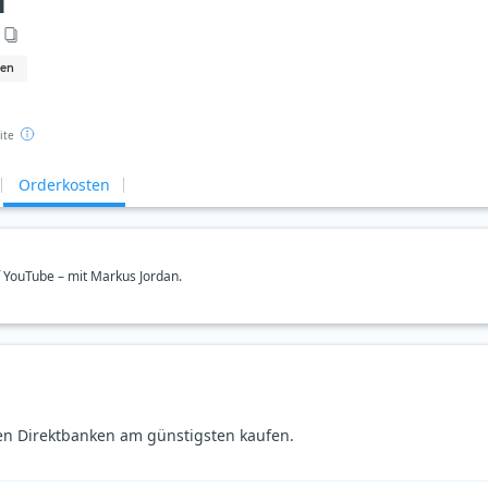
n
nen
ite
Orderkosten
uf YouTube – mit Markus Jordan.
den Direktbanken am günstigsten kaufen.