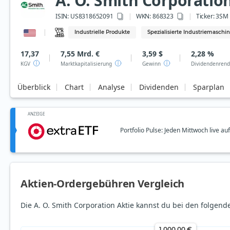
A. O. Smith Corporatio
ISIN:
US8318652091
WKN
: 868323
Ticker:
3SM
Industrielle Produkte
Spezialisierte Industriemaschi
17,37
7,55 Mrd. €
3,59 $
2,28 %
KGV
Marktkapitalisierung
Gewinn
Dividendenrend
Überblick
Chart
Analyse
Dividenden
Sparplan
ANZEIGE
Portfolio Pulse: Jeden Mittwoch live a
Aktien-Ordergebühren Vergleich
Die A. O. Smith Corporation Aktie kannst du bei den folgen
1.000,00 €