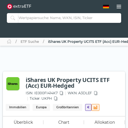
ETF-Guide 2.0
ETF-Explorer
Guide Aktive ETFs
Studien
Aktive ETFs
ETF Suche
iShares UK Property UCITS ETF (Acc) EUR-He
ETF-Sparpläne
Portfolio-ETFs
iShares UK Property UCITS ETF
(Acc) EUR-Hedged
ISIN:
IE000FI414K7
WKN
: A3DLEF
Ticker:
UKPH
Immobilien
Europa
Großbritannien
€
Überblick
Chart
Allokation