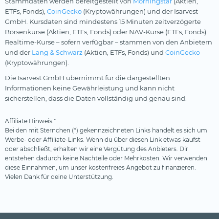
Stammdaten werden bereitgestellt von
Morningstar
(Aktien,
ETFs, Fonds),
CoinGecko
(Kryptowährungen) und der Isarvest
GmbH. Kursdaten sind mindestens 15 Minuten zeitverzögerte
Börsenkurse (Aktien, ETFs, Fonds) oder NAV-Kurse (ETFs, Fonds).
Realtime-Kurse – sofern verfügbar – stammen von den Anbietern
und der
Lang & Schwarz
(Aktien, ETFs, Fonds) und
CoinGecko
(Kryptowährungen).
Die Isarvest GmbH übernimmt für die dargestellten
Informationen keine Gewährleistung und kann nicht
sicherstellen, dass die Daten vollständig und genau sind.
Affiliate Hinweis *
Bei den mit Sternchen (*) gekennzeichneten Links handelt es sich um
Werbe- oder Affiliate-Links. Wenn du über diesen Link etwas kaufst
oder abschließt, erhalten wir eine Vergütung des Anbieters. Dir
entstehen dadurch keine Nachteile oder Mehrkosten. Wir verwenden
diese Einnahmen, um unser kostenfreies Angebot zu finanzieren.
Vielen Dank für deine Unterstützung.