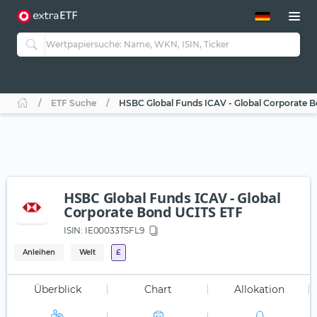
ETF-Guide 2.0
ETF-Explorer
Guide Aktive ETFs
Studien
Aktive ETFs
ETF Suche
HSBC Global Funds ICAV - Global Corporate 
ETF-Sparpläne
Portfolio-ETFs
HSBC Global Funds ICAV - Global
Corporate Bond UCITS ETF
ISIN:
IE00033TSFL9
Anleihen
Welt
£
Überblick
Chart
Allokation