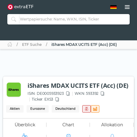
ETF-Guide 2.0
ETF-Explorer
Guide Aktive ETFs
Studien
Aktive ETFs
ETF Suche
iShares MDAX UCITS ETF (Acc) (DE)
ETF-Sparpläne
Portfolio-ETFs
iShares MDAX UCITS ETF (Acc) (DE)
ISIN:
DE0005933923
WKN
: 593392
Ticker:
EXS3
Aktien
Eurozone
Deutschland
Überblick
Chart
Allokation