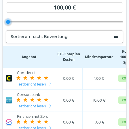
100,00 €
Sortieren nach: Bewertung
Kos
ETF‑Sparplan
Angebot
Mindestsparrate
100,0
Kosten
Spa
Comdirect
0,00 €
1,00 €
KOS
Testbericht lesen
Consorsbank
0,00 €
10,00 €
KOS
Testbericht lesen
Finanzen.net Zero
0,00 €
1,00 €
KOS
Testbericht lesen