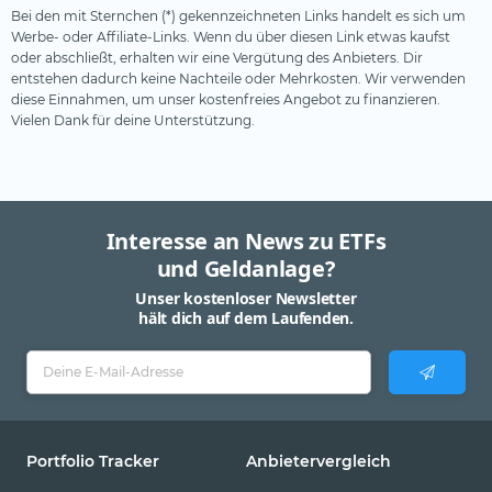
Bei den mit Sternchen (*) gekennzeichneten Links handelt es sich um
Werbe- oder Affiliate-Links. Wenn du über diesen Link etwas kaufst
oder abschließt, erhalten wir eine Vergütung des Anbieters. Dir
entstehen dadurch keine Nachteile oder Mehrkosten. Wir verwenden
diese Einnahmen, um unser kostenfreies Angebot zu finanzieren.
Vielen Dank für deine Unterstützung.
Interesse an News zu ETFs
und Geldanlage?
Unser kostenloser Newsletter
hält dich auf dem Laufenden.
Portfolio Tracker
Anbietervergleich