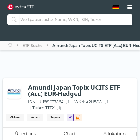
ETF-Guide 2.0
ETF-Explorer
Guide Aktive ETFs
Studien
Aktive ETFs
ETF Suche
Amundi Japan Topix UCITS ETF (Acc) EUR-He
ETF-Sparpläne
Portfolio-ETFs
Amundi Japan Topix UCITS ETF
(Acc) EUR-Hedged
ISIN:
LU1681037864
WKN
: A2H58W
Ticker:
TTPX
Aktien
Asien
Japan
€
Überblick
Chart
Allokation