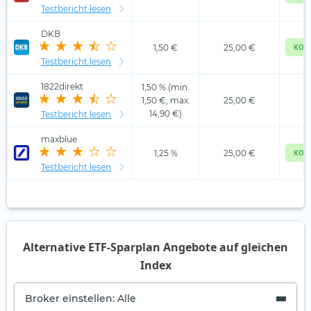
Testbericht lesen
DKB
1,50 €
25,00 €
KOS
Testbericht lesen
1822direkt
1,50 % (min.
1,50 €, max.
25,00 €
1
14,90 €)
Testbericht lesen
maxblue
1,25 %
25,00 €
KOS
Testbericht lesen
Alternative ETF-Sparplan Angebote auf gleichen
Index
Broker einstellen: Alle