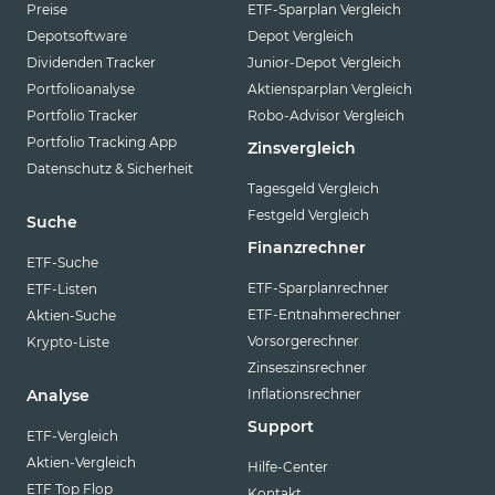
Preise
ETF-Sparplan Vergleich
Depotsoftware
Depot Vergleich
Dividenden Tracker
Junior-Depot Vergleich
Portfolioanalyse
Aktiensparplan Vergleich
Portfolio Tracker
Robo-Advisor Vergleich
Portfolio Tracking App
Zinsvergleich
Datenschutz & Sicherheit
Tagesgeld Vergleich
Festgeld Vergleich
Suche
Finanzrechner
ETF-Suche
ETF-Sparplanrechner
ETF-Listen
ETF-Entnahmerechner
Aktien-Suche
Vorsorgerechner
Krypto-Liste
Zinseszinsrechner
Inflationsrechner
Analyse
Support
ETF-Vergleich
Aktien-Vergleich
Hilfe-Center
ETF Top Flop
Kontakt