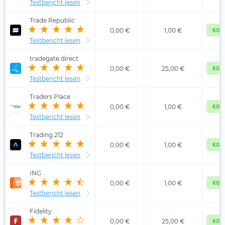
Testbericht lesen
Trade Republic
0,00 €
1,00 €
KOS
Testbericht lesen
tradegate.direct
0,00 €
25,00 €
KOS
Testbericht lesen
Traders Place
0,00 €
1,00 €
KOS
Testbericht lesen
Trading 212
0,00 €
1,00 €
KOS
Testbericht lesen
ING
0,00 €
1,00 €
KOS
Testbericht lesen
Fidelity
0,00 €
25,00 €
KOS