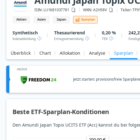
Amundi Japan Topix UCI
ISIN:
LU1681037781
WKN
: A2H58V
Ticker:
TPX
Aktien
Asien
Japan
Sparplan
Synthetisch
Thesaurierend
0,20 %
242,2
Indexabbildung
Ertragsverwendung
TER
Fondsg
Überblick
Chart
Allokation
Analyse
Sparplan
ANZEIGE
Jetzt starten: provisionsfreie Sparplän
Beste ETF-Sparplan-Konditionen
Den Amundi Japan Topix UCITS ETF (Acc) kannst du bei folge
100,00 €