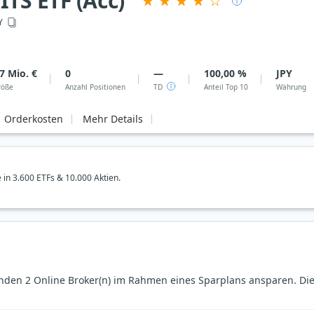
TS ETF (Acc)
Y
7 Mio. €
0
—
100,00 %
JPY
röße
Anzahl Positionen
TD
Anteil Top 10
Währung
Orderkosten
Mehr Details
e in 3.600 ETFs & 10.000 Aktien.
nden 2 Online Broker(n) im Rahmen eines Sparplans ansparen. Die