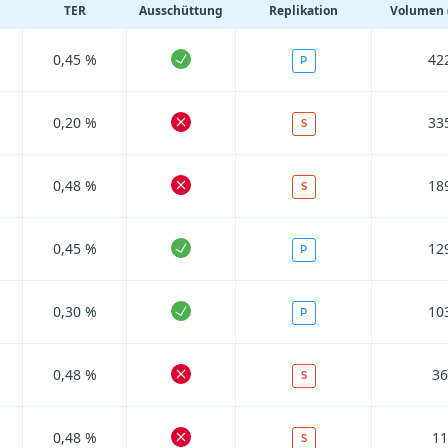
TER
Ausschüttung
Replikation
Volumen (
0,45 %
42
P
0,20 %
33
S
0,48 %
18
S
0,45 %
12
P
0,30 %
10
P
0,48 %
36
S
0,48 %
11
S