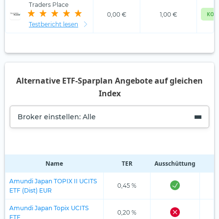
Traders Place
0,00 €
1,00 €
KOS
Testbericht lesen
Alternative ETF-Sparplan Angebote auf gleichen
Index
Broker einstellen: Alle
Name
TER
Ausschüttung
R
Amundi Japan TOPIX II UCITS
0,45 %
ETF (Dist) EUR
Amundi Japan Topix UCITS
0,20 %
ETF