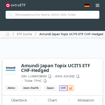
ETF-Guide 2.0
ETF-Explorer
Guide Aktive ETFs
Studien
Aktive ETFs
ETF Suche
Amundi Japan Topix UCITS ETF CHF-Hedged
ETF-Sparpläne
Portfolio-ETFs
Amundi Japan Topix UCITS ETF
CHF-Hedged
ISIN:
LU1681038169
WKN
: A2H58Z
Ticker:
TPHC
Aktien
Asien-Pazifik
Japan
CHF
Überblick
Chart
Allokation