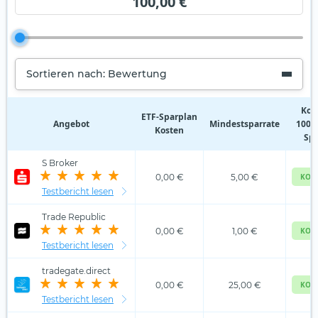
100,00 €
Sortieren nach: Bewertung
Kos
ETF‑Sparplan
Angebot
Mindestsparrate
100,0
Kosten
Spa
S Broker
0,00 €
5,00 €
KOS
Testbericht lesen
Trade Republic
0,00 €
1,00 €
KOS
Testbericht lesen
tradegate.direct
0,00 €
25,00 €
KOS
Testbericht lesen