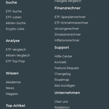
Festgeld Vergleich
Suche
Finanzrechner
ETF-Suche
ETF-Sparplanrechner
ETF-Listen
ETF-Entnahmerechner
Aktien-Suche
Vorsorgerechner
Krypto-Liste
Zinseszinsrechner
Inflationsrechner
Analyse
Support
ETF-Vergleich
Aktien-Vergleich
Hilfe-Center
ETF Top Flop
Kontakt
Feature Request
Wissen
Changelog
Roadmap
Akademie
Abo kündigen
News
Unternehmen
Magazin
Über uns
Top-Artikel
Redaktion