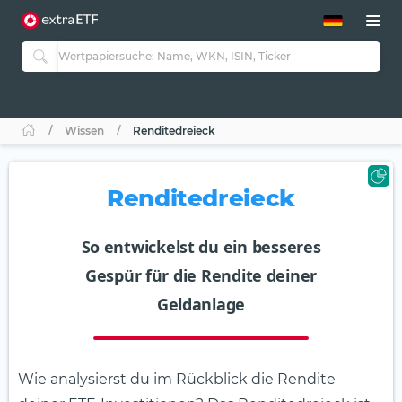
ETF-Guide 2.0
ETF-Explorer
Guide Aktive ETFs
Studien
Aktive ETFs
Wissen
Renditedreieck
ETF-Sparpläne
Portfolio-ETFs
Renditedreieck
So entwickelst du ein besseres
Gespür für die Rendite deiner
Geldanlage
Wie analysierst du im Rückblick die Rendite