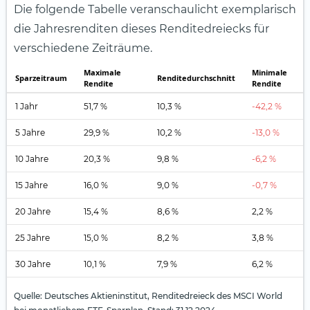
Die folgende Tabelle veranschaulicht exemplarisch
die Jahresrenditen dieses Renditedreiecks für
verschiedene Zeiträume.
Maximale
Minimale
Sparzeitraum
Renditedurchschnitt
Rendite
Rendite
1 Jahr
51,7 %
10,3 %
-42,2 %
5 Jahre
29,9 %
10,2 %
-13,0 %
10 Jahre
20,3 %
9,8 %
-6,2 %
15 Jahre
16,0 %
9,0 %
-0,7 %
20 Jahre
15,4 %
8,6 %
2,2 %
25 Jahre
15,0 %
8,2 %
3,8 %
30 Jahre
10,1 %
7,9 %
6,2 %
Quelle: Deutsches Aktieninstitut, Renditedreieck des MSCI World