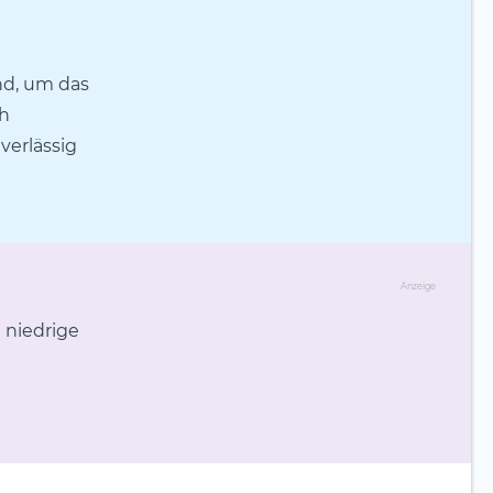
nd, um das
ch
verlässig
Anzeige
 niedrige