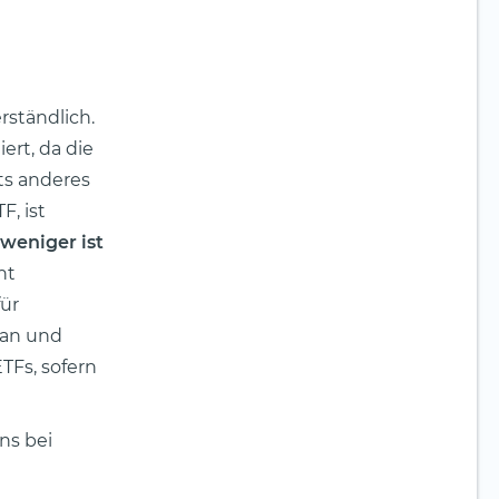
rständlich.
iert, da die
hts anderes
F, ist
 weniger ist
ht
für
 an und
TFs, sofern
ns bei