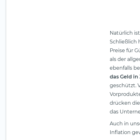
Natürlich is
Schließlich 
Preise für G
als der allg
ebenfalls b
das Geld in
geschützt. 
Vorprodukte
drücken die
das Unterne
Auch in uns
Inflation g