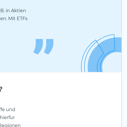
B. in Aktien
ten. Mit ETFs
?
ffe und
hierfür
 Regionen