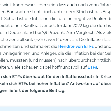
 wirft, kann zwar sicher sein, dass auch nach zehn Jahr
den Banknoten steht, doch unter dem Strich ist das Ers
. Schuld ist die Inflation, die für eine negative Realrendi
eidet einen Kaufkraftverlust. Im Jahr 2022 lag die durch
te in Deutschland bei 7,9 Prozent. Zum Vergleich: Als Zie
che Zentralbank (EZB) zwei Prozent an. Die Inflation läs
chmelzen und schmälert die
Rendite von ETFs
und and
. Anlegerinnen und Anleger, die die Inflation bei der G
llen, mussten (und müssen) nach überdurchschnittlich
lten. Viele schauen dabei hoffnungsvoll auf
ETFs
.
 sich ETFs überhaupt für den Inflationsschutz in Kris
eln sich ETFs bei hoher Inflation? Antworten auf dies
gen liefert der folgende Beitrag.