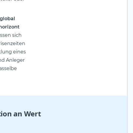
 global
horizont
ssen sich
risenzeiten
klung eines
und Anleger
asselbe
tion an Wert