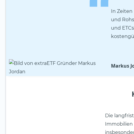
In Zeiten
und Rohst
und ETCs
kostengün
Markus J
Die langfris
Immobilien 
insbesonder