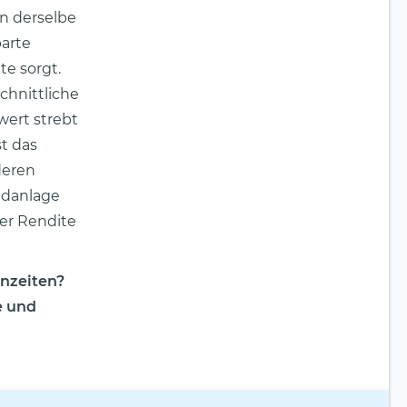
en derselbe
parte
te sorgt.
schnittliche
lwert strebt
st das
eren
eldanlage
er Rendite
enzeiten?
e und