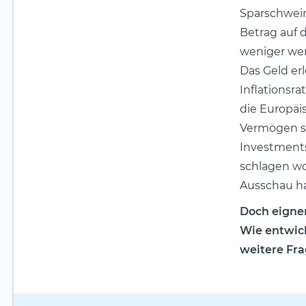
Sparschwein
Betrag auf 
weniger wert
Das Geld erl
Inflationsra
die Europäis
Vermögen s
Investments
schlagen wo
Ausschau ha
Doch eignen
Wie entwick
weitere Fra