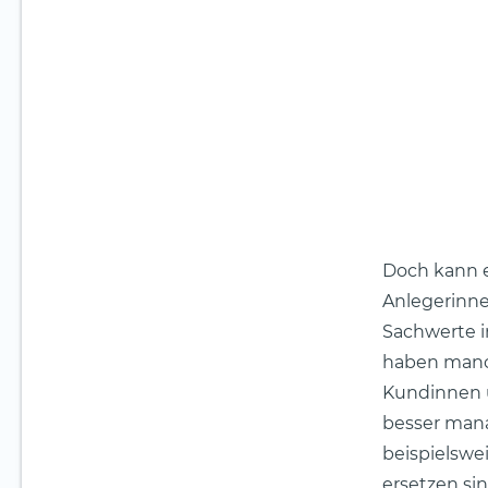
Doch kann e
Anlegerinnen
Sachwerte i
haben manch
Kundinnen u
besser man
beispielswe
ersetzen si