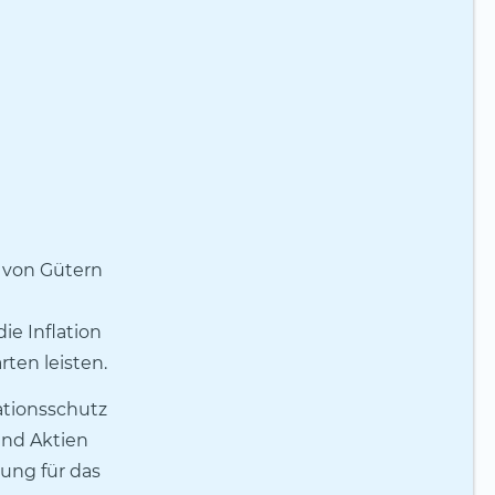
s von Gütern
ie Inflation
ten leisten.
ationsschutz
und Aktien
rung für das