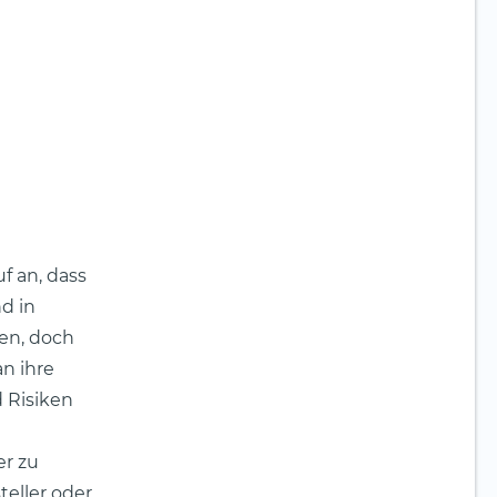
f an, dass
d in
en, doch
n ihre
 Risiken
er zu
teller oder