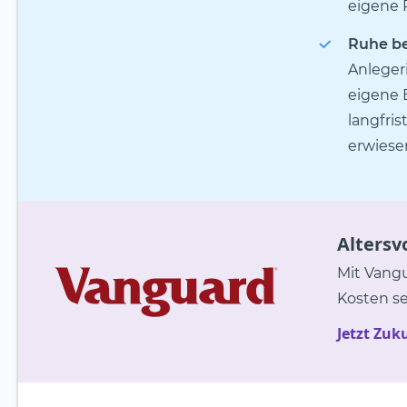
eigene P
Ruhe b
Anleger
eigene 
langfris
erwiese
Altersv
Mit Vangu
Kosten se
Jetzt Zuk