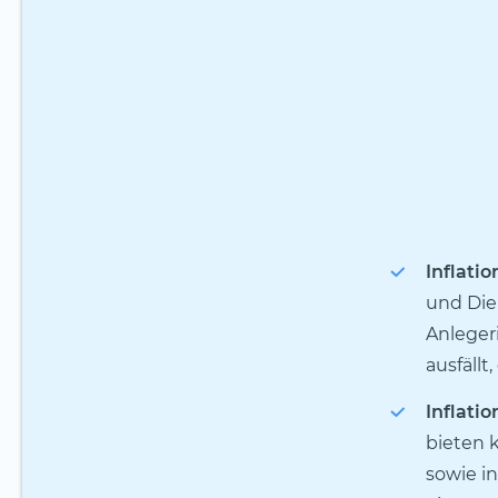
Inflatio
und Die
Anleger
ausfäll
Inflati
bieten 
sowie i