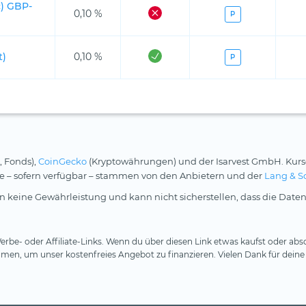
c) GBP-
0,10 %
P
t)
0,10 %
P
, Fonds),
CoinGecko
(Kryptowährungen) und der Isarvest GmbH. Kurs
rse – sofern verfügbar – stammen von den Anbietern und der
Lang & S
 keine Gewährleistung und kann nicht sicherstellen, dass die Daten
rbe- oder Affiliate-Links. Wenn du über diesen Link etwas kaufst oder absc
en, um unser kostenfreies Angebot zu finanzieren. Vielen Dank für deine