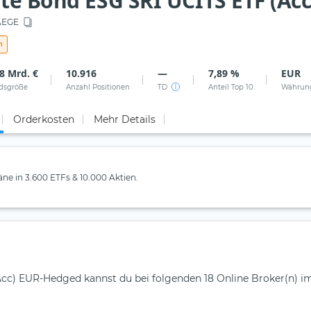
ate Bond ESG SRI UCITS ETF (Ac
EGE
n
8 Mrd. €
10.916
—
7,89 %
EUR
dsgröße
Anzahl Positionen
TD
Anteil Top 10
Währun
Orderkosten
Mehr Details
läne in 3.600 ETFs & 10.000 Aktien.
cc) EUR-Hedged kannst du bei folgenden 18 Online Broker(n) i