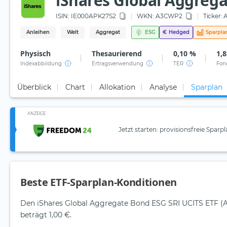
iShares Global Aggreg
ISIN:
IE000APK27S2
WKN
: A3CWP2
Ticker:
A
Anleihen
Welt
Aggregat
ESG
€
Hedged
Sparpla
Physisch
Thesaurierend
0,10 %
1,8
Indexabbildung
Ertragsverwendung
TER
Fon
Überblick
Chart
Allokation
Analyse
Sparplan
ANZEIGE
Jetzt starten: provisionsfreie Sparp
Beste ETF-Sparplan-Konditionen
Den iShares Global Aggregate Bond ESG SRI UCITS ETF (A
beträgt 1,00 €.