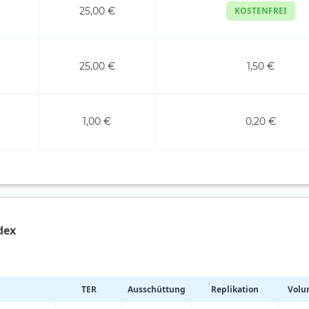
25,00 €
KOSTENFREI
25,00 €
1,50 €
1,00 €
0,20 €
dex
TER
Ausschüttung
Replikation
Volum