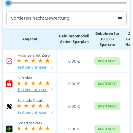
Sortieren nach: Bewertung
Gebühren für
Zu
Gebührenmodell
Angebot
100,00 €
Geb
Aktien‑Sparplan
Sparrate
Nam
Finanzen.net Zero
0,00 €
KOSTENFREI
Testbericht lesen
S Broker
0,00 €
KOSTENFREI
Testbericht lesen
Scalable Capital
0,00 €
KOSTENFREI
Testbericht lesen
Smartbroker+
0,00 €
KOSTENFREI