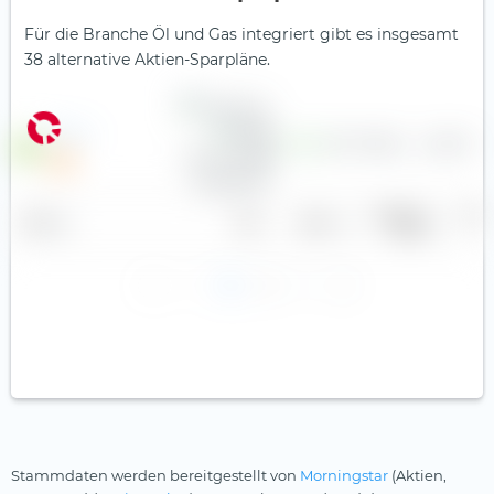
Für die Branche Öl und Gas integriert gibt es insgesamt
38 alternative Aktien-Sparpläne.
BP p.l.c.
0,95 $
4,71 %
93,6
6,03 €
Gewinn je
Divid
Name
Land
Sektor
Aktie
r
1
2
Stammdaten werden bereitgestellt von
Morningstar
(Aktien,