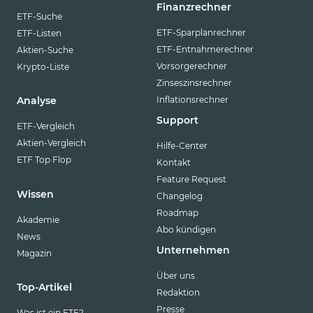
Finanzrechner
ETF-Suche
ETF-Sparplanrechner
ETF-Listen
ETF-Entnahmerechner
Aktien-Suche
Vorsorgerechner
Krypto-Liste
Zinseszinsrechner
Inflationsrechner
Analyse
Support
ETF-Vergleich
Aktien-Vergleich
Hilfe-Center
ETF Top Flop
Kontakt
Feature Request
Wissen
Changelog
Roadmap
Akademie
Abo kündigen
News
Unternehmen
Magazin
Über uns
Top-Artikel
Redaktion
Presse
Was ist ein ETF?