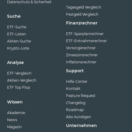
Datenschutz & Sicherheit
Tagesgeld Vergleich
Festgeld Vergleich
Suche
Finanzrechner
ETF-Suche
ETF-Sparplanrechner
ETF-Listen
ETF-Entnahmerechner
Aktien-Suche
Vorsorgerechner
Krypto-Liste
Zinseszinsrechner
Inflationsrechner
Analyse
Support
ETF-Vergleich
Aktien-Vergleich
Hilfe-Center
ETF Top Flop
Kontakt
Feature Request
Wissen
Changelog
Roadmap
Akademie
Abo kündigen
News
Unternehmen
Magazin