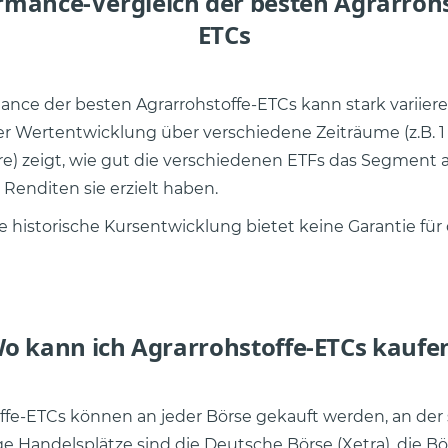
rmance-Vergleich der besten Agrarrohs
ETCs
ance der besten Agrarrohstoffe-ETCs kann stark variiere
er Wertentwicklung über verschiedene Zeiträume (z.B. 1 
hre) zeigt, wie gut die verschiedenen ETFs das Segment 
Renditen sie erzielt haben.
ie historische Kursentwicklung bietet keine Garantie für
o kann ich Agrarrohstoffe-ETCs kaufe
ffe-ETCs können an jeder Börse gekauft werden, an der s
ge Handelsplätze sind die Deutsche Börse (Xetra), die Bö