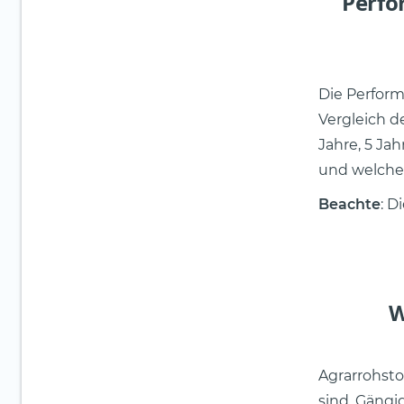
Perfo
Die Perform
Vergleich d
Jahre, 5 Ja
und welche 
Beachte
: D
W
Agrarrohsto
sind. Gängi