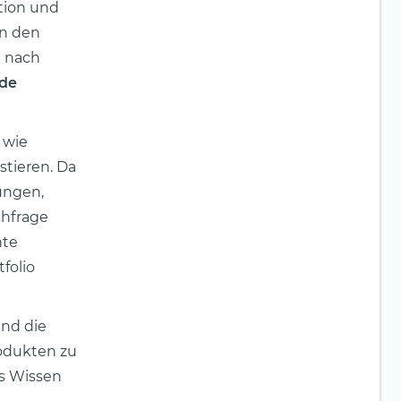
tion und
on den
e nach
nde
 wie
stieren. Da
ungen,
chfrage
nte
folio
und die
rodukten zu
les Wissen