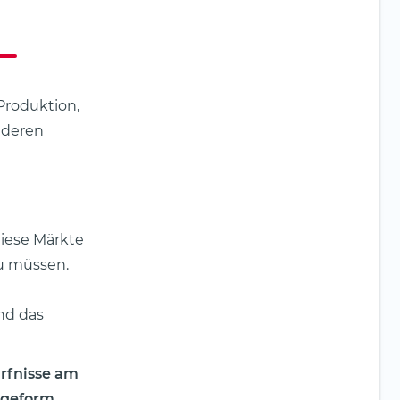
Produktion,
nderen
diese Märkte
zu müssen.
nd das
ürfnisse am
ageform