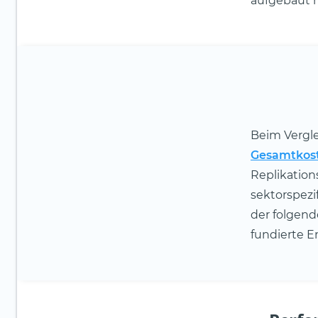
aufgebaut h
Beim Vergle
Gesamtkos
Replikation
sektorspezi
der folgend
fundierte E