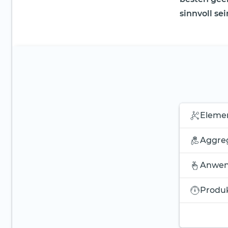
sinnvoll se
Eleme
Aggre
Anwen
Produk