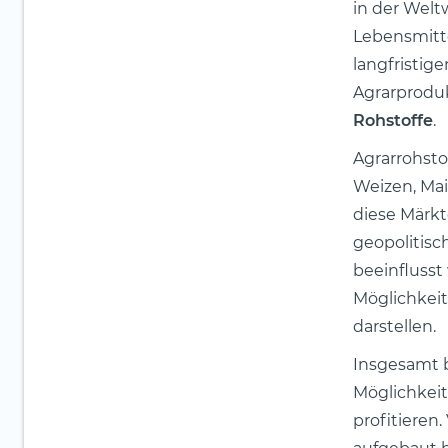
in der Welt
Lebensmitte
langfristi
Agrarproduk
Rohstoffe
.
Agrarrohsto
Weizen, Mai
diese Märk
geopolitis
beeinflusst
Möglichkeit
darstellen.
Insgesamt b
Möglichkeit
profitieren.