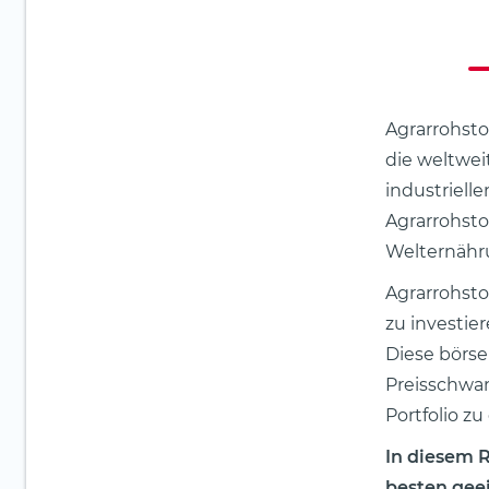
Agrarrohsto
die weltwei
industriell
Agrarrohsto
Welternähru
Agrarrohsto
zu investie
Diese börs
Preisschwan
Portfolio zu 
In diesem 
besten gee