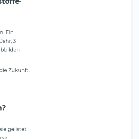
toffe-
n. Ein
Jahr, 3
abbilden
 die Zukunft.
n?
ie gelistet
rse