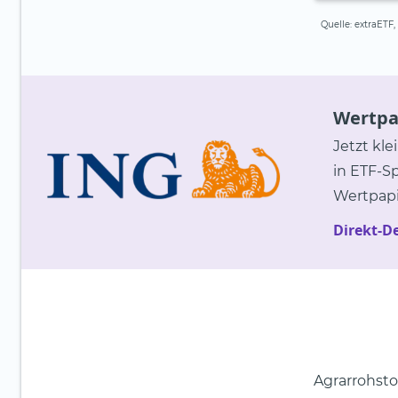
Quelle: extraETF
Wertpap
Jetzt kle
in ETF-S
Wertpapi
Direkt-D
Agrarrohsto