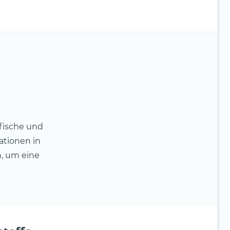
fische und
ationen in
n, um eine