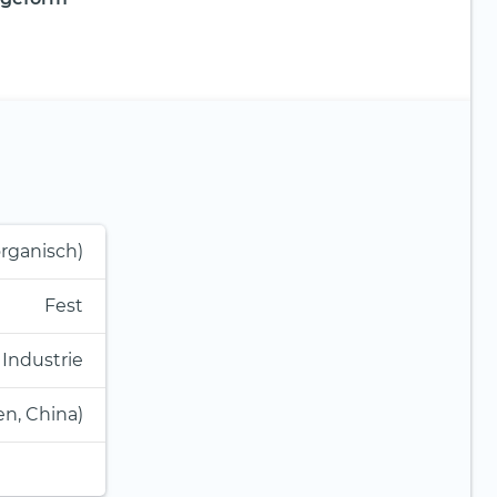
organisch)
Fest
 Industrie
en, China)