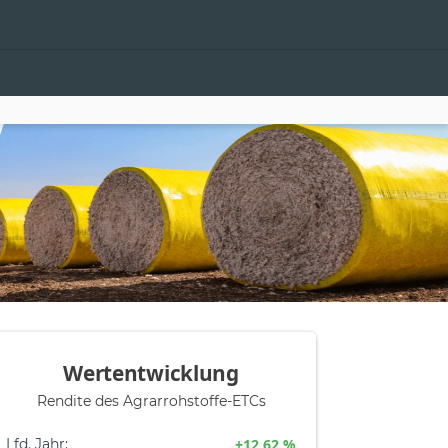
Wertentwicklung
Rendite des Agrarrohstoffe-ETCs
Lfd. Jahr
:
+12,62 %