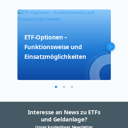
ETF-Optionen –
Sho
Der
Funktionsweise und
fun
Einsatzmöglichkeiten
Interesse an News zu ETFs
und Geldanlage?
Unser kostenloser Newsletter