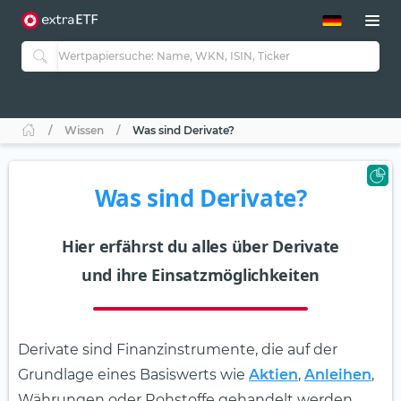
ETF-Guide 2.0
ETF-Explorer
Guide Aktive ETFs
Studien
Aktive ETFs
Wissen
Was sind Derivate?
ETF-Sparpläne
Portfolio-ETFs
Was sind Derivate?
Hier erfährst du alles über Derivate
und ihre Einsatzmöglichkeiten
Derivate sind Finanzinstrumente, die auf der
Grundlage eines Basiswerts wie
Aktien
,
Anleihen
,
Währungen oder Rohstoffe gehandelt werden.