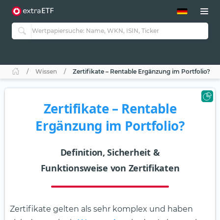
ETF-Guide 2.0
ETF-Explorer
Guide Aktive ETFs
Studien
Aktive ETFs
Wissen
Zertifikate – Rentable Ergänzung im Portfolio?
ETF-Sparpläne
Portfolio-ETFs
Zertifikate – Rentable
Ergänzung im Portfolio?
Definition, Sicherheit &
Funktionsweise von Zertifikaten
Zertifikate gelten als sehr komplex und haben