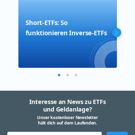
Short-ETFs: So
Was
Ein
funktionieren Inverse-ETFs
ETC
Interesse an News zu ETFs
und Geldanlage?
Unser kostenloser Newsletter
hält dich auf dem Laufenden.