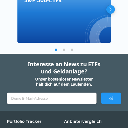
S&P 500-ETFs
NAS
Dow
Ave
Interesse an News zu ETFs
und Geldanlage?
Unser kostenloser Newsletter
hält dich auf dem Laufenden.
Portfolio Tracker
Anbietervergleich