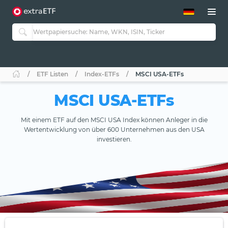
ETF-Guide 2.0
ETF-Explorer
Guide Aktive ETFs
Studien
Aktive ETFs
ETF Listen
Index-ETFs
MSCI USA-ETFs
ETF-Sparpläne
Portfolio-ETFs
MSCI USA-ETFs
Mit einem ETF auf den MSCI USA Index können Anleger in die
Wertentwicklung von über 600 Unternehmen aus den USA
investieren.