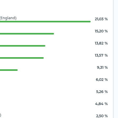
(England)
21,03 %
15,20 %
13,82 %
13,57 %
9,31 %
6,02 %
5,26 %
4,84 %
)
2,50 %