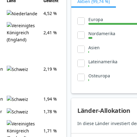
Land
Gewicht
Aktien (99,74 %)
4,52 %
Europa
2,41 %
Nordamerika
Asien
Lateinamerika
en
2,19 %
Osteuropa
en
1,94 %
Länder-Allokation
r
1,78 %
In diese Länder investiert 
1,71 %