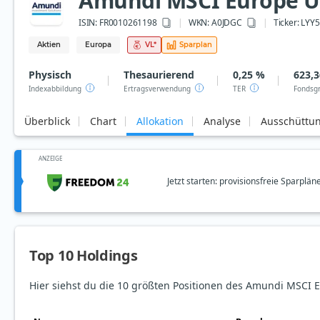
Amundi MSCI Europe U
ISIN:
FR0010261198
WKN
: A0JDGC
Ticker:
LYY5
Aktien
Europa
VL
*
Sparplan
Physisch
Thesaurierend
0,25 %
623,3
Indexabbildung
Ertragsverwendung
TER
Fondsg
Überblick
Chart
Allokation
Analyse
Ausschüttu
ANZEIGE
Jetzt starten: provisionsfreie Sparplän
Top 10 Holdings
Hier siehst du die 10 größten Positionen des Amundi MSCI 