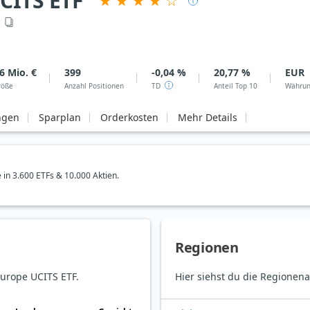
CITS ETF
6 Mio. €
399
-0,04 %
20,77 %
EUR
röße
Anzahl Positionen
TD
Anteil Top 10
Währu
ngen
Sparplan
Orderkosten
Mehr Details
e in 3.600 ETFs & 10.000 Aktien.
Regionen
Europe UCITS ETF.
Hier siehst du die Regionena