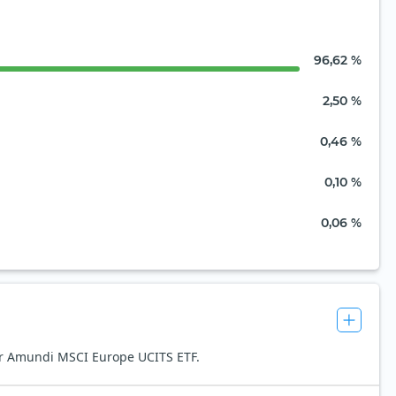
96,62 %
2,50 %
0,46 %
0,10 %
0,06 %
der Amundi MSCI Europe UCITS ETF.