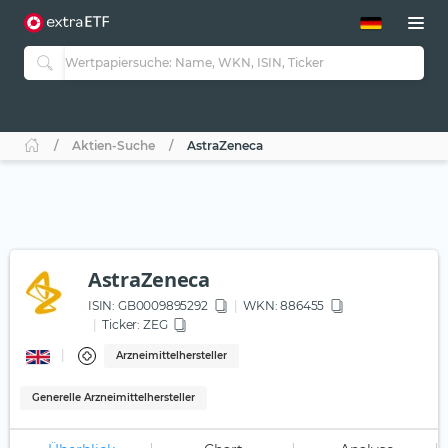
ETF-Guide 2.0
ETF-Explorer
Guide Aktive ETFs
Studien
Aktive ETFs
Aktien-Suche
AstraZeneca
ETF-Sparpläne
Portfolio-ETFs
AstraZeneca
ISIN:
GB0009895292
WKN
: 886455
Ticker:
ZEG
Arzneimittelhersteller
Generelle Arzneimittelhersteller