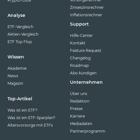
Krypto-Liste
Zinseszinsrechner
Inflationsrechner
Analyse
Support
ETF-Vergleich
Aktien-Vergleich
Hilfe-Center
ETF Top Flop
Kontakt
Feature Request
Wissen
Changelog
Roadmap
Akademie
Abo kündigen
News
Unternehmen
Magazin
Über uns
Top-Artikel
Redaktion
Presse
Was ist ein ETF?
Karriere
Was ist ein ETF-Sparplan?
Mediadaten
Altersvorsorge mit ETFs
Partnerprogramm