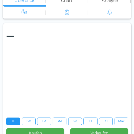
Überblick
Chart
Analyse
—
1T
1W
1M
3M
6M
1J
3J
Max
Kaufen
Verkaufen