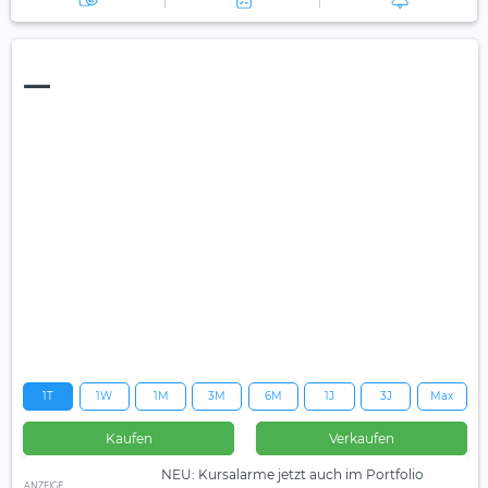
—
1T
1W
1M
3M
6M
1J
3J
Max
Kaufen
Verkaufen
NEU: Kursalarme jetzt auch im Portfolio
ANZEIGE