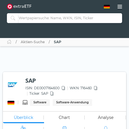
ETF-Guide 2.0
ETF-Explorer
Guide Aktive ETFs
Studien
Aktive ETFs
Aktien-Suche
SAP
ETF-Sparpläne
Portfolio-ETFs
SAP
ISIN:
DE0007164600
WKN
: 716460
Ticker:
SAP
Software
Software-Anwendung
Überblick
Chart
Analyse