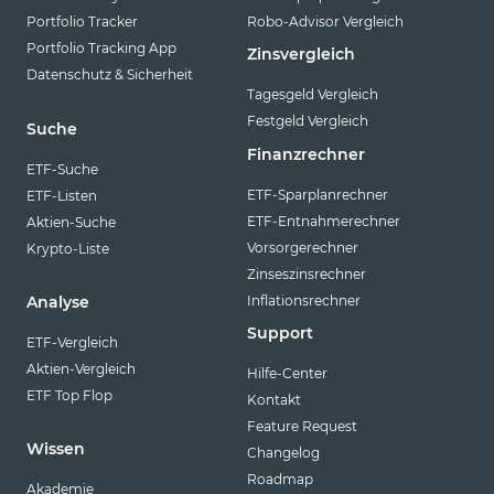
Portfolio Tracker
Robo-Advisor Vergleich
Portfolio Tracking App
Zinsvergleich
Datenschutz & Sicherheit
Tagesgeld Vergleich
Festgeld Vergleich
Suche
Finanzrechner
ETF-Suche
ETF-Sparplanrechner
ETF-Listen
ETF-Entnahmerechner
Aktien-Suche
Vorsorgerechner
Krypto-Liste
Zinseszinsrechner
Inflationsrechner
Analyse
Support
ETF-Vergleich
Aktien-Vergleich
Hilfe-Center
ETF Top Flop
Kontakt
Feature Request
Wissen
Changelog
Roadmap
Akademie