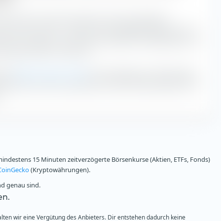
S ETF hat mit einem iXLM von 8,3 die niedrigsten
der Zeit von 16:30 - 17:00 Uhr. Wir empfehlen daher den ETF
Börse zu handeln. Die höchsten impliziten Handelskosten mit
zwischen 09:00 - 09:30 Uhr.
t zur
Berechnung des iXLM
den Handelstag in halbstündige
kwirkend das iXLM. Je geringer das iXLM, desto geringer sind
.
ndestens 15 Minuten zeitverzögerte Börsenkurse (Aktien, ETFs, Fonds)
CoinGecko
(Kryptowährungen).
nd genau sind.
en.
alten wir eine Vergütung des Anbieters. Dir entstehen dadurch keine