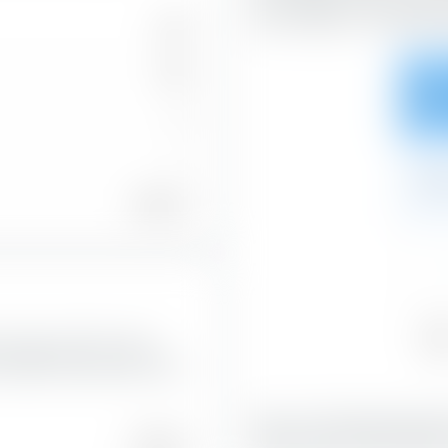
nach Substanz- und Wachs
400
399
23,1
0
1
2,5
20,99 %
—
Val
 Europe UCITS ETF nach
25,7
 aktuellen Börsenwert eines
Mit 41,23 % bilden Blend-Ak
54,05 %
Portfolio-Anteil.
Blend-Aktien