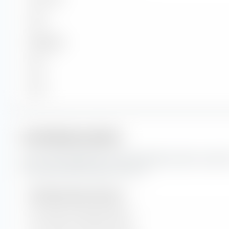
Groß
Mittelgroß
Klein
Micro
Portfoliokennzahlen
Das sind die Prognosen für die Portfoliokennzahlen sowie 
des Amundi MSCI Europe UCITS ETF.
Portfoliokennzahlen (Prognose)
Kurs-Gewinn-Verhältnis (KGV)