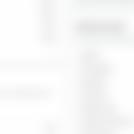
34,78 %
11,09 %
Risikokennzahlen
0,08 %
Hier findest du wichtige Ri
—
Volatilität
Max. Drawdown
Sharpe Ratio
Wert- und Wachstumsraten
Treynor Ratio
Information Ratio
Korrelation zu Benchmark
14,37