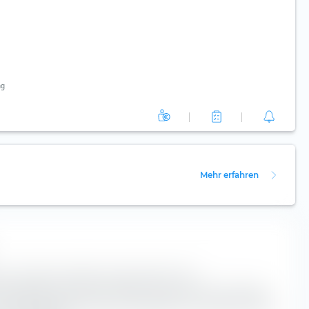
ng
Mehr erfahren
st ein höchst nützliches Instrument für die
ox klassifiziert den Amundi MSCI Europe UCITS ETF entlang
er Marktkapitalisierung und entlang der horizontalen Achse