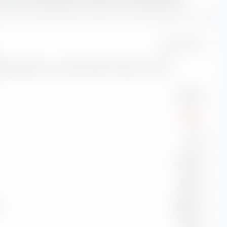
1 Jahr
sikokennzahlen zum Amundi MSCI Europe UCITS ETF.
11,23 %
-7,68 %
1,69
19,79 %
0,58 %
99,96 %