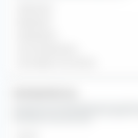
Enthaltene Werte
Aktienpositionen
Anleihenpositionen
Cash und sonstige Positionen
% des Vermögens in Top 10 Positionen
Marktkapitalisierung
Hier siehst du die prozentuale Aufteilung des Amundi MSCI
Marktkapitalisierung. Die Marktkapitalisierung spiegelt den
börsennotierten Unternehmens wider.
Sehr Groß