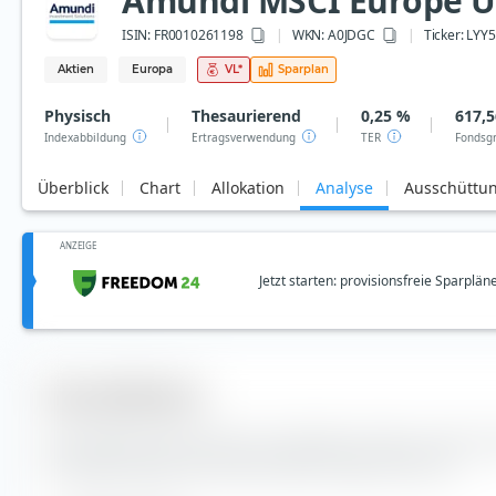
Amundi MSCI Europe U
ISIN:
FR0010261198
WKN
: A0JDGC
Ticker:
LYY5
Aktien
Europa
VL
*
Sparplan
Physisch
Thesaurierend
0,25 %
617,5
Indexabbildung
Ertragsverwendung
TER
Fondsg
Überblick
Chart
Allokation
Analyse
Ausschüttu
ANZEIGE
Jetzt starten: provisionsfreie Sparplän
Diversifikation
Hier findest du die Anzahl der enthaltenen Werte und die
Indexbestandteile des Amundi MSCI Europe UCITS ETF.