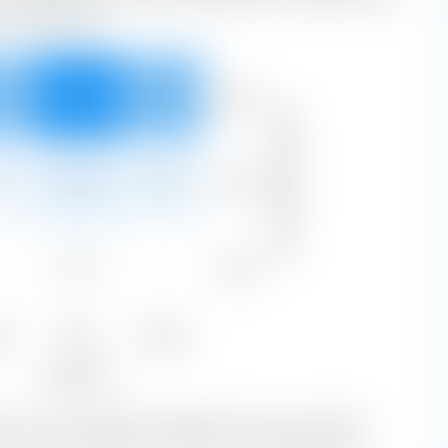
tumsmerkmalen.
Groß
6 %
41,23 %
24,45 %
88,83 %
Marktkapitalisierung
Mittel
4 %
5,00 %
3,55 %
11,09 %
Klein
0,08 %
—
0,08 %
ue
Blend
Growth
0 %
46,31 %
28,00 %
Aktienstil
tien mit einer großen Marktkapitalisierung den größten
 sind eine Kombination von Value- und Growth-Aktien.