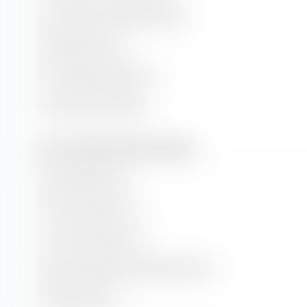
Kurs-Buchwert-Verhältnis (KBV)
Dividendenrendite
Kurs/Cashflow-Verhältnis
Kurs/Umsatz-Verhältnis
Wert- und Wachstumsraten (Prognose)
Buchwertwachstum
Cash-Flow-Wachstum
Hist. Gewinnwachstum
Langfr. geschätztes Gewinn­wachstum
Umsatzwachstum