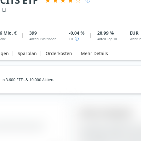
CITS ETF
6 Mio. €
399
-0,04 %
20,99 %
EUR
röße
Anzahl Positionen
TD
Anteil Top 10
Währu
ngen
Sparplan
Orderkosten
Mehr Details
e in 3.600 ETFs & 10.000 Aktien.
Aktien-Anlagestil
 Zusammensetzung der
Die extraETF Anlagestil Box i
Portfoliokonstruktion. Die B
der vertikalen Achse nach d