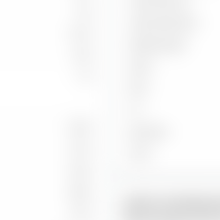
Capture Ratio Up
2,35
Capture Ratio Down
3,14 %
Batting Average
10,05
Alpha
1,73
Beta
2
R
2,06 %
Benchmark
2,27 %
Stand
4,35 %
9,88 %
iXLM im Handelsver
1,45 %
MSCI Europe UCITS 