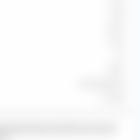
102,03
103,98
66,67 %
-0,34 %
1,03
99,92 %
MSCI Europe NR EUR
31.07.2026
lauf (Monatsdurchschnitt) des Amundi
ETF