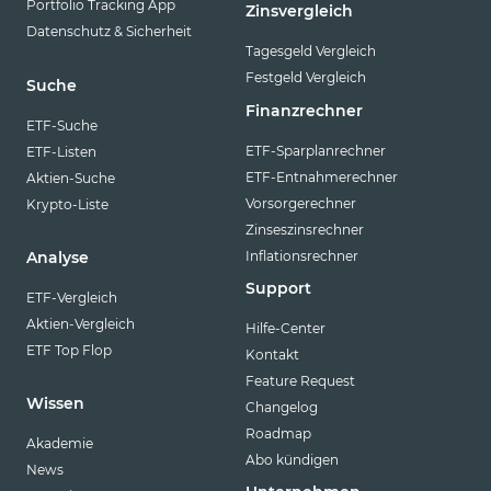
Portfolio Tracking App
Zinsvergleich
Datenschutz & Sicherheit
Tagesgeld Vergleich
Festgeld Vergleich
Suche
Finanzrechner
ETF-Suche
ETF-Sparplanrechner
ETF-Listen
ETF-Entnahmerechner
Aktien-Suche
Vorsorgerechner
Krypto-Liste
Zinseszinsrechner
Inflationsrechner
Analyse
Support
ETF-Vergleich
Aktien-Vergleich
Hilfe-Center
ETF Top Flop
Kontakt
Feature Request
Wissen
Changelog
Roadmap
Akademie
Abo kündigen
News