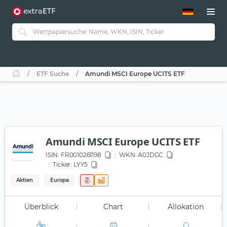
ETF-Guide 2.0
ETF-Explorer
Guide Aktive ETFs
Studien
Aktive ETFs
ETF Suche
Amundi MSCI Europe UCITS ETF
ETF-Sparpläne
Portfolio-ETFs
Amundi MSCI Europe UCITS ETF
ISIN:
FR0010261198
WKN
: A0JDGC
Ticker:
LYY5
Aktien
Europa
Überblick
Chart
Allokation