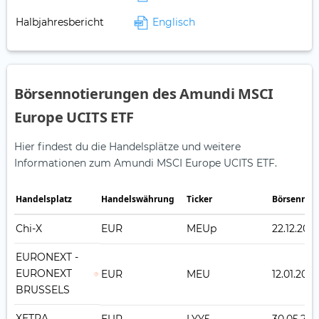
Halbjahresbericht
Englisch
Börsennotierungen des Amundi MSCI
Europe UCITS ETF
Hier findest du die Handelsplätze und weitere
Informationen zum Amundi MSCI Europe UCITS ETF.
Handelsplatz
Handelswährung
Ticker
Börsennot
Chi-X
EUR
MEUp
22.12.2010
EURONEXT -
EURONEXT
EUR
MEU
12.01.200
BRUSSELS
XETRA