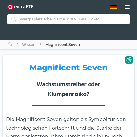
ETF-Guide 2.0
ETF-Explorer
Guide Aktive ETFs
Studien
Aktive ETFs
Wissen
Magnificent Seven
ETF-Sparpläne
Portfolio-ETFs
Magnificent Seven
Wachstumstreiber oder
Klumpenrisiko?
Die Magnificent Seven gelten als Symbol für den
technologischen Fortschritt und die Stärke der
Börse der letzten Jahre. Damit sind die US-Tech-