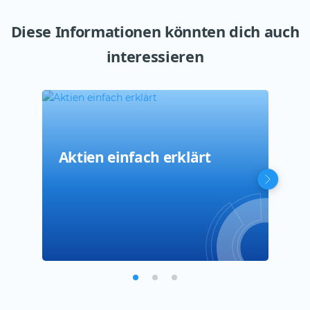
Diese Informationen könnten dich auch
interessieren
Aktien einfach erklärt
Por
Kri