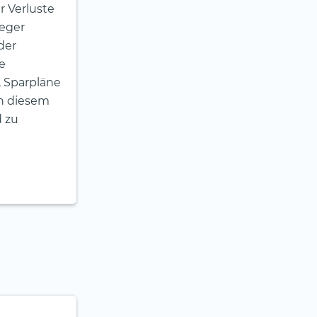
er Verluste
leger
der
e
 Sparpläne
in diesem
d zu