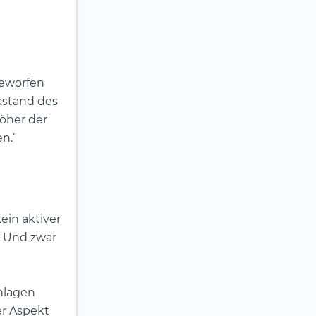
geworfen
kstand des
öher der
en.“
ein aktiver
. Und zwar
nlagen
er Aspekt