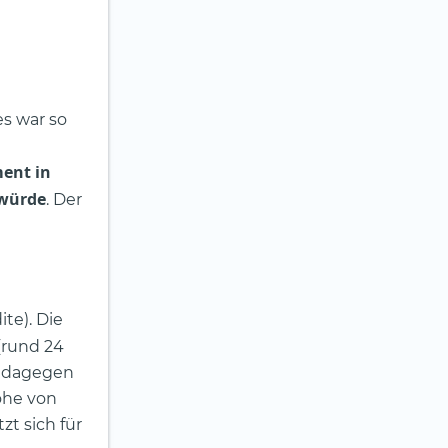
s war so
ment in
 würde
. Der
te). Die
(rund 24
h dagegen
öhe von
zt sich für