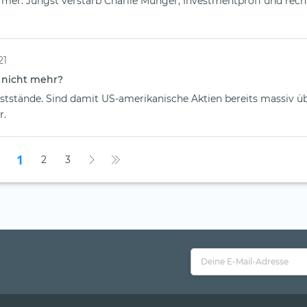
rmer. Jüngst verstarb Charlie Munger, Investmentprofi und rec
21
r nicht mehr?
hststände. Sind damit US-amerikanische Aktien bereits massiv ü
r.
1
2
3