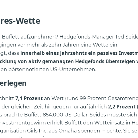
hres-Wette
en Buffett aufzunehmen? Hedgefonds-Manager Ted Seide
 gingen vor mehr als zehn Jahren eine Wette ein.
innerhalb eines Jahrzehnts ein passives Invest
gt, dass
wicklung von aktiv gemanagten Hedgefonds übersteigen
ten börsennotierten US-Unternehmen.
berlegen
7,1 Prozent
chnitt
an Wert (rund 99 Prozent Gesamtrendi
2,2 Prozent
 der gleichen Zeit hingegen nur auf jährlich
s brachte Buffett 854.000 US-Dollar. Seides musste sic
Investmentgewinn erhielt Buffett den Wetteinsatz in H
organisation Girls Inc. aus Omaha spenden möchte. Sie set