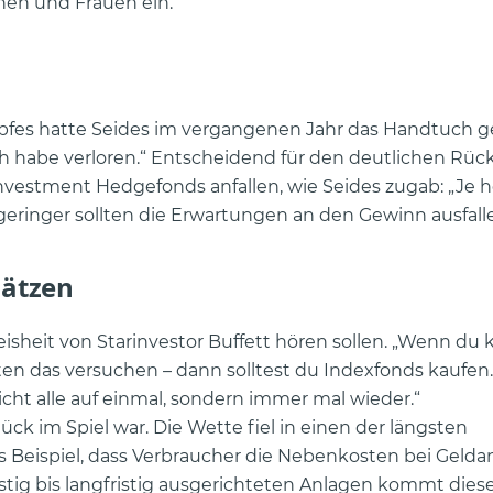
hen und Frauen ein.
fes hatte Seides im vergangenen Jahr das Handtuch 
Ich habe verloren.“ Entscheidend für den deutlichen Rüc
vestment Hedgefonds anfallen, wie Seides zugab: „Je h
to geringer sollten die Erwartungen an den Gewinn ausfall
hätzen
heit von Starinvestor Buffett hören sollen. „Wenn du k
ten das versuchen – dann solltest du Indexfonds kaufen
cht alle auf einmal, sondern immer mal wieder.“
ück im Spiel war. Die Wette fiel in einen der längsten
s Beispiel, dass Verbraucher die Nebenkosten bei Gelda
istig bis langfristig ausgerichteten Anlagen kommt dies