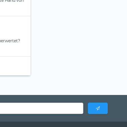
hte Hand von
berwertet?