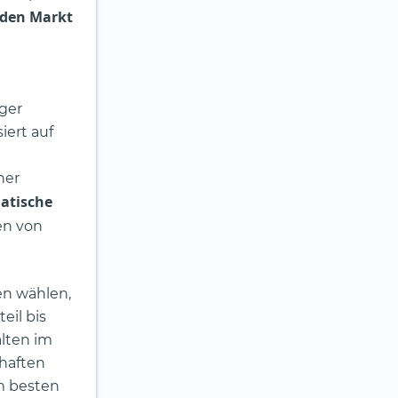
 den Markt
e
eger
iert auf
her
atische
en von
en wählen,
eil bis
alten im
haften
am besten