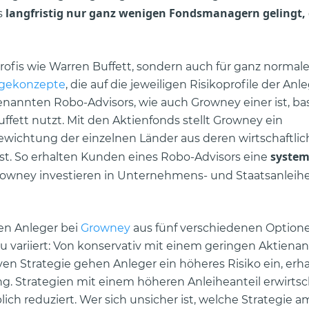
langfristig nur ganz wenigen Fondsmanagern gelingt,
s
rofis wie Warren Buffett, sondern auch für ganz normal
gekonzepte
, die auf die jeweiligen Risikoprofile der Anl
enannten Robo-Advisors, wie auch Growney einer ist, bas
uffett nutzt. Mit den Aktienfonds stellt Growney ein
wichtung der einzelnen Länder aus deren wirtschaftlic
system
t. So erhalten Kunden eines Robo-Advisors eine
rowney investieren in Unternehmens- und Staatsanleih
en Anleger bei
Growney
aus fünf verschiedenen Option
variiert: Von konservativ mit einem geringen Aktienant
siven Strategie gehen Anleger ein höheres Risiko ein, erh
. Strategien mit einem höheren Anleiheanteil erwirtsc
lich reduziert. Wer sich unsicher ist, welche Strategie 