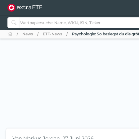
News
ETF-News
Psychologie: So besiegst du die grö
Von
Markus Jordan
27. Juni 2026