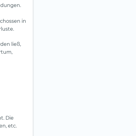
idungen.
chossen in
luste.
en ließ,
rrtum,
t. Die
n, etc.