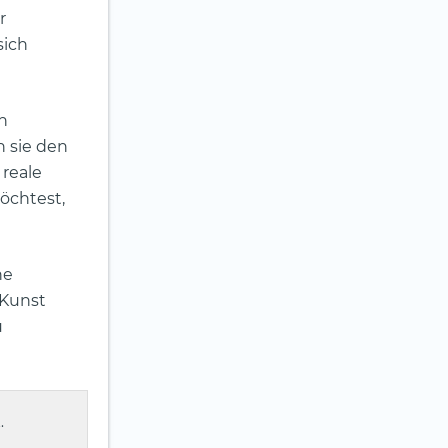
r
sich
n
n sie den
 reale
öchtest,
ne
 Kunst
u
.