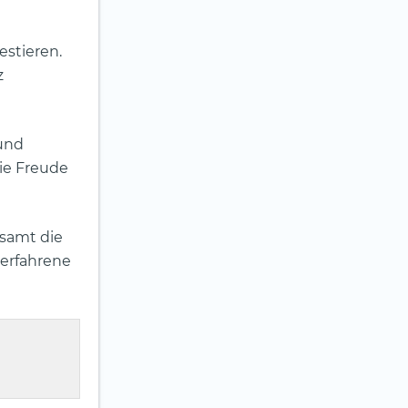
estieren.
z
 und
die Freude
esamt die
nerfahrene