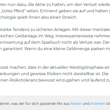
ren nun dazu, die Aktie zu halten, um den Verlust wiede
 „totes Pferd“ reiten. Entnervt geben sie auf und halten 
hologie spielt ihnen also einen Streich.
starke Tendenz zu sicheren Anlagen. Mit dieser mentale
olgreichen Geldanlage im Weg. Interessanterweise nehme
dentwertung auf dem Sparbuch nicht als Verlust war. Der
ch garantiert. Wenn du eine kleine Geldmenge parken m
wusst machen, dass in der aktuellen Niedrigzinsphase ei
ungen und gewisse Risiken nicht darstellbar ist. Die
genen Risikotoleranz bewusst einzugehen und laufend z
fahren, was der für dich passende Mix aus
Aktien
und
Anleihen
ist