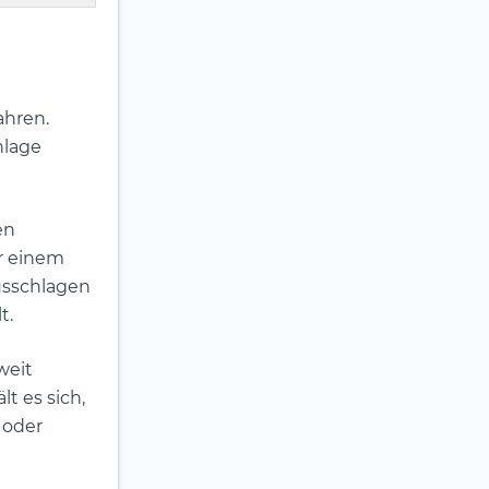
ahren.
nlage
en
r einem
ausschlagen
t.
weit
t es sich,
 oder