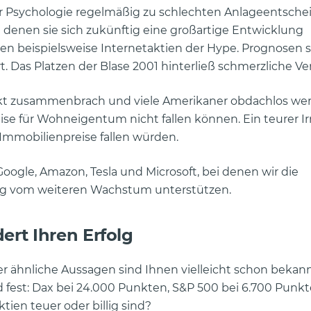
r Psychologie regelmäßig zu schlechten Anlageentsche
n denen sie sich zukünftig eine großartige Entwicklung
 beispielsweise Internetaktien der Hype. Prognosen s
Das Platzen der Blase 2001 hinterließ schmerzliche Ver
t zusammenbrach und viele Amerikaner obdachlos werd
ise für Wohneigentum nicht fallen können. Ein teurer I
 Immobilienpreise fallen würden.
Google, Amazon, Tesla und Microsoft, bei denen wir die
nung vom weiteren Wachstum unterstützen.
ert Ihren Erfolg
der ähnliche Aussagen sind Ihnen vielleicht schon bekann
est: Dax bei 24.000 Punkten, S&P 500 bei 6.700 Punkte
tien teuer oder billig sind?