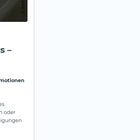
s –
 Emotionen
es
n oder
Neigungen