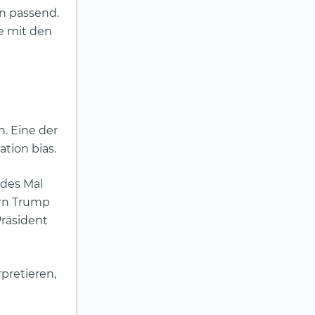
in passend.
e mit den
. Eine der
tion bias.
des Mal
rrn Trump
Präsident
pretieren,