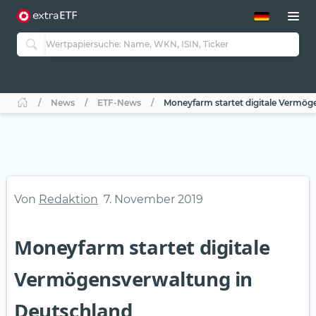
ETF-Guide 2.0
ETF-Explorer
Guide Aktive ETFs
Studien
Aktive ETFs
News
ETF-News
Moneyfarm startet digitale Vermög
ETF-Sparpläne
Portfolio-ETFs
Von
Redaktion
7. November 2019
Moneyfarm startet digitale
Vermögensverwaltung in
Deutschland