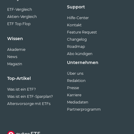
Support
ETF-Vergleich
Aktien-Vergleich
Hilfe-Center
ETF Top Flop
Kontakt
Feature Request
Wissen
Changelog
Roadmap
Akademie
Abo kündigen
News
Unternehmen
Magazin
Über uns
Top-Artikel
Redaktion
Presse
Was ist ein ETF?
Karriere
Was ist ein ETF-Sparplan?
Mediadaten
Altersvorsorge mit ETFs
Partnerprogramm