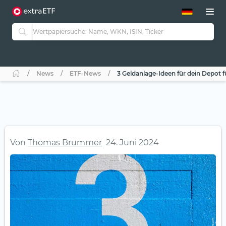
ETF-Guide 2.0
ETF-Explorer
Guide Aktive ETFs
Studien
Aktive ETFs
News
ETF-News
3 Geldanlage-Ideen für dein Depot f
ETF-Sparpläne
Portfolio-ETFs
Von
Thomas Brummer
24. Juni 2024