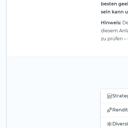
besten gee
sein kann u
Hinweis:
Der
diesem Anla
zu prüfen –
Strate
Rendit
Diversi