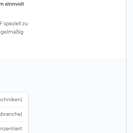
m sinnvoll
 speziell zu
regelmäßig
techniken)
sbranche)
nzentiert