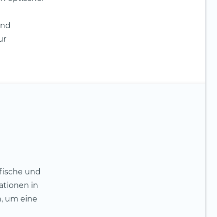
ind
ur
fische und
ationen in
n, um eine