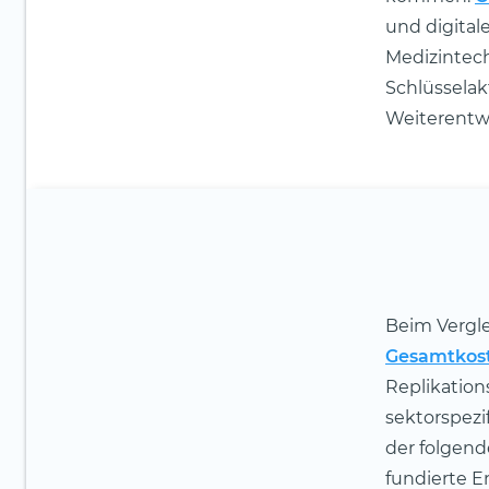
und digital
Medizintech
Schlüsselak
Weiterentwi
Beim Vergle
Gesamtkos
Replikation
sektorspezi
der folgend
fundierte E