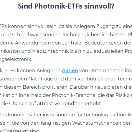
Sind Photonik-ETFs sinnvoll?
Fs können sinnvoll sein, da sie Anlegern Zugang zu ei
 und schnell wachsenden Technologiebereich bieten. Ph
moderne Anwendungen von zentraler Bedeutung, von der
kation und Medizintechnik bis hin zu industriellen P
gselektronik.
ik-ETFs können Anleger in
Aktien
von Unternehmen inve
r steigenden Nachfrage und dem kontinuierlichen tech
 in diesem Bereich profitieren. Darüber hinaus bieten di
ifikation innerhalb der Photonik-Branche, die das Risiko
g die Chance auf attraktive Renditen erhöht.
Fs können daher insbesondere für technologieaffine A
 sein, die von den langfristigen Wachstumschancen der
k überzeugt sind.