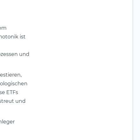
nem
otonik ist
rozessen und
stieren,
nologischen
ese ETFs
 streut und
nleger