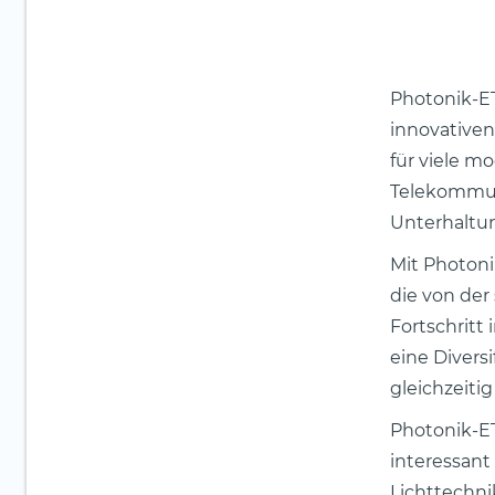
Photonik-ET
innovativen
für viele 
Telekommuni
Unterhaltun
Mit Photon
die von de
Fortschritt
eine Divers
gleichzeiti
Photonik-ET
interessant
Lichttechni