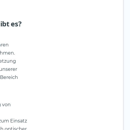
bt es?
hren
ehmen.
etzung
 unserer
 Bereich
g von
zum Einsatz
h optischer