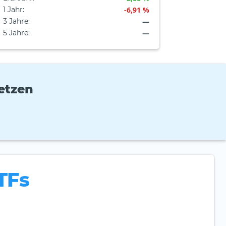
1 Jahr
:
-6,91 %
3 Jahre
:
—
5 Jahre
:
—
etzen
TFs