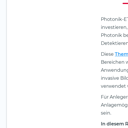
Photonik-ET
investieren
Photonik be
Detektieren
Diese
Them
Bereichen w
Anwendungsg
invasive B
verwendet 
Für Anleger
Anlagemögli
sein.
In diesem 