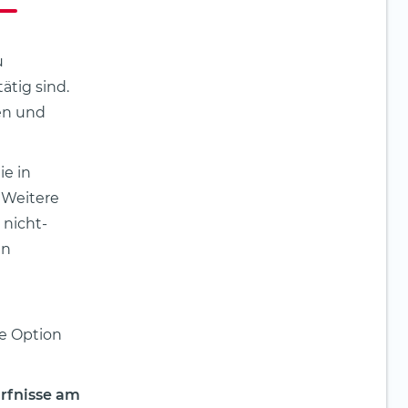
u
ätig sind.
en und
e in
. Weitere
 nicht-
en
e Option
ürfnisse am