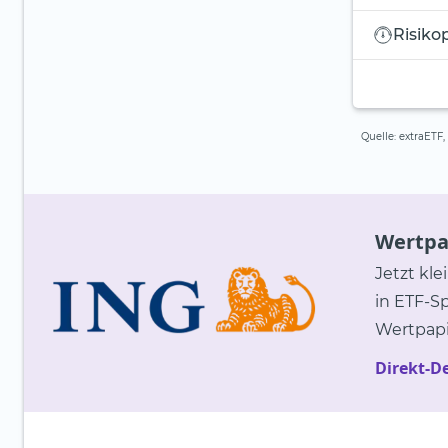
Risikop
Quelle: extraETF
Wertpap
Jetzt kle
in ETF-S
Wertpapi
Direkt-D