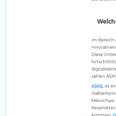
Welch
Im Bereich 
innovative
Diese Unte
fortschritt
digitalisie
zählen ASML
ASML
ist e
Halbleiterin
Mikrochips.
Keramiktec
kommen.
O