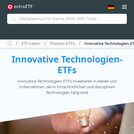
ETF-Guide 2.0
ETF-Explorer
Guide Aktive ETFs
Studien
Aktive ETFs
ETF Listen
Themen-ETFs
Innovative Technologien-E
ETF-Sparpläne
Portfolio-ETFs
Innovative Technologien-
ETFs
Innovative Technologien-ETFs investieren in Aktien von
Unternehmen, die in fortschrittlichen und disruptiven
Technologien tätig sind.