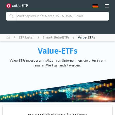
ETF-Guide 2.0
ETF-Explorer
Guide Aktive ETFs
Studien
Aktive ETFs
ETF Listen
Smart-Beta-ETFs
Value-ETFs
ETF-Sparpläne
Portfolio-ETFs
Value-ETFs
Value-ETFs investieren in Aktien von Unternehmen, die unter ihrem
inneren Wert gehandelt werden.