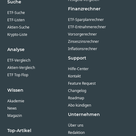
Suche
Finanzrechner
ETF-Suche
ETF-Sparplanrechner
ETF-Listen
ETF-Entnahmerechner
Aktien-Suche
Vorsorgerechner
Krypto-Liste
Zinseszinsrechner
Inflationsrechner
Analyse
Support
ETF-Vergleich
Aktien-Vergleich
Hilfe-Center
ETF Top Flop
Kontakt
Feature Request
Wissen
Changelog
Roadmap
Akademie
Abo kündigen
News
Unternehmen
Magazin
Über uns
Top-Artikel
Redaktion