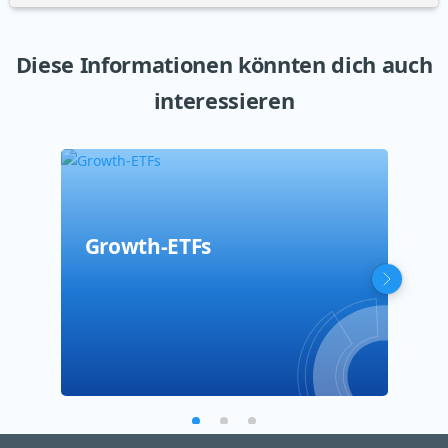
Diese Informationen könnten dich auch
interessieren
Growth-ETFs
Sma
Qua