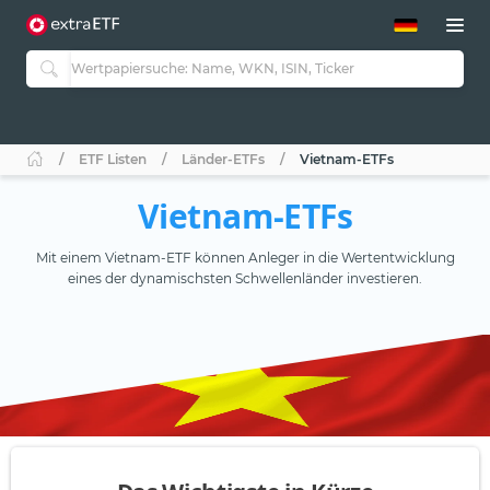
ETF-Guide 2.0
ETF-Explorer
Guide Aktive ETFs
Studien
Aktive ETFs
ETF Listen
Länder-ETFs
Vietnam-ETFs
ETF-Sparpläne
Portfolio-ETFs
Vietnam-ETFs
Mit einem Vietnam-ETF können Anleger in die Wertentwicklung
eines der dynamischsten Schwellenländer investieren.