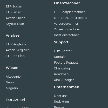
Finanzrechner
ETF-Suche
ETF-Sparplanrechner
ETF-Listen
ETF-Entnahmerechner
Aktien-Suche
Vorsorgerechner
Krypto-Liste
Zinseszinsrechner
Inflationsrechner
Analyse
Support
ETF-Vergleich
Aktien-Vergleich
Hilfe-Center
ETF Top Flop
Kontakt
Feature Request
Wissen
Changelog
Roadmap
Akademie
Abo kündigen
News
Unternehmen
Magazin
Über uns
Top-Artikel
Redaktion
Presse