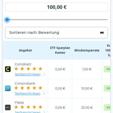
100,00 €
Sortieren nach: Bewertung
Kos
ETF‑Sparplan
Angebot
Mindestsparrate
100,0
Kosten
Spa
Comdirect
0,00 €
1,00 €
KOS
Testbericht lesen
Consorsbank
0,00 €
10,00 €
KOS
Testbericht lesen
Flatex
0,00 €
25,00 €
KOS
Testbericht lesen