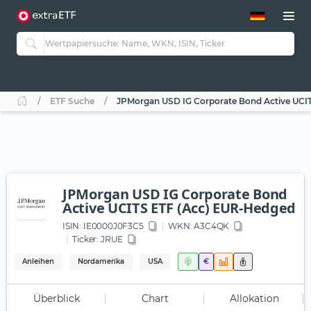
ETF-Guide 2.0
ETF-Explorer
Guide Aktive ETFs
Studien
Aktive ETFs
ETF Suche
JPMorgan USD IG Corporate Bond Active UCI
ETF-Sparpläne
Portfolio-ETFs
JPMorgan USD IG Corporate Bond
Active UCITS ETF (Acc) EUR-Hedged
ISIN:
IE0000J0F3C5
WKN
: A3C4QK
Ticker:
JRUE
Anleihen
Nordamerika
USA
€
Überblick
Chart
Allokation