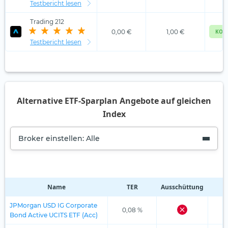
Testbericht lesen
Trading 212
0,00 €
1,00 €
KOS
Testbericht lesen
Alternative ETF-Sparplan Angebote auf gleichen
Index
Broker einstellen: Alle
Name
TER
Ausschüttung
R
JPMorgan USD IG Corporate
0,08 %
Bond Active UCITS ETF (Acc)