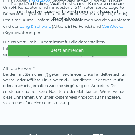
ETFs, Fonds),
CoinGecko
(Kryptowährungen) und der Isarvest
Lege Portfolios, Watchlists und Kursalarme an
GmbH. Kursdaten sind mindestens 15 Minuten zeitverzögerte
und nutze unsere Investmentanalyse auf
Börsenkurse (Aktien, ETFs, Fonds) oder NAV-Kurse (ETFs, Fonds).
Profiniveau.
Realtime-Kurse – sofern verfügbar – stammen von den Anbietern
und der
Lang & Schwarz
(Aktien, ETFs, Fonds) und
CoinGecko
(Kryptowährungen).
Die Isarvest GmbH übernimmt für die dargestellten
Informationen keine Gewährleistung und kann nicht
Jetzt anmelden
sicherstellen, dass die Daten vollständig und genau sind.
Affiliate Hinweis *
Bei den mit Sternchen (*) gekennzeichneten Links handelt es sich um
Werbe- oder Affiliate-Links. Wenn du über diesen Link etwas kaufst
oder abschließt, erhalten wir eine Vergütung des Anbieters. Dir
entstehen dadurch keine Nachteile oder Mehrkosten. Wir verwenden
diese Einnahmen, um unser kostenfreies Angebot zu finanzieren.
Vielen Dank für deine Unterstützung.