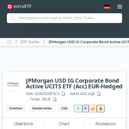
ETF-Guide 2.0
ETF-Explorer
Guide Aktive ETFs
Studien
Aktive ETFs
ETF Suche
JPMorgan USD IG Corporate Bond Active UCI
ETF-Sparpläne
Portfolio-ETFs
JPMorgan USD IG Corporate Bond
Active UCITS ETF (Acc) EUR-Hedged
ISIN:
IE0000J0F3C5
WKN
: A3C4QK
Ticker:
JRUE
Anleihen
Nordamerika
USA
€
Überblick
Chart
Allokation