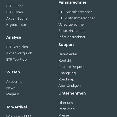
Finanzrechner
ETF-Suche
ETF-Sparplanrechner
ETF-Listen
ETF-Entnahmerechner
Aktien-Suche
Vorsorgerechner
Krypto-Liste
Zinseszinsrechner
Inflationsrechner
Analyse
Support
ETF-Vergleich
Aktien-Vergleich
Hilfe-Center
ETF Top Flop
Kontakt
Feature Request
Wissen
Changelog
Roadmap
Akademie
Abo kündigen
News
Unternehmen
Magazin
Über uns
Top-Artikel
Redaktion
Presse
Was ist ein ETF?