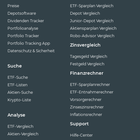
Preise
ETF-Sparplan Vergleich
Depotsoftware
Depot Vergleich
Dividenden Tracker
Junior-Depot Vergleich
Portfolioanalyse
Aktiensparplan Vergleich
Portfolio Tracker
Robo-Advisor Vergleich
Portfolio Tracking App
Zinsvergleich
Datenschutz & Sicherheit
Tagesgeld Vergleich
Festgeld Vergleich
Suche
Finanzrechner
ETF-Suche
ETF-Sparplanrechner
ETF-Listen
ETF-Entnahmerechner
Aktien-Suche
Vorsorgerechner
Krypto-Liste
Zinseszinsrechner
Inflationsrechner
Analyse
Support
ETF-Vergleich
Aktien-Vergleich
Hilfe-Center