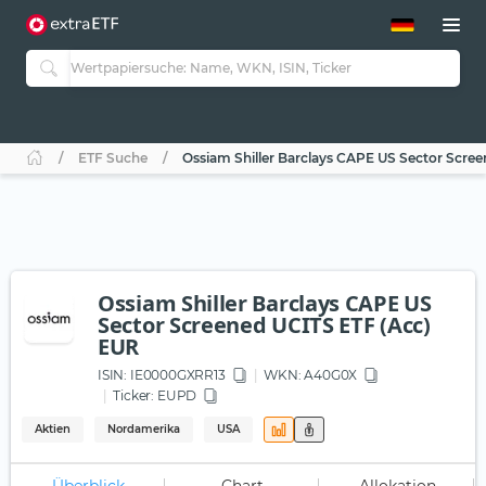
ETF-Guide 2.0
ETF-Explorer
Guide Aktive ETFs
Studien
Aktive ETFs
ETF Suche
Ossiam Shiller Barclays CAPE US Sector Scre
ETF-Sparpläne
Portfolio-ETFs
Ossiam Shiller Barclays CAPE US
Sector Screened UCITS ETF (Acc)
EUR
ISIN:
IE0000GXRR13
WKN
: A40G0X
Ticker:
EUPD
Aktien
Nordamerika
USA