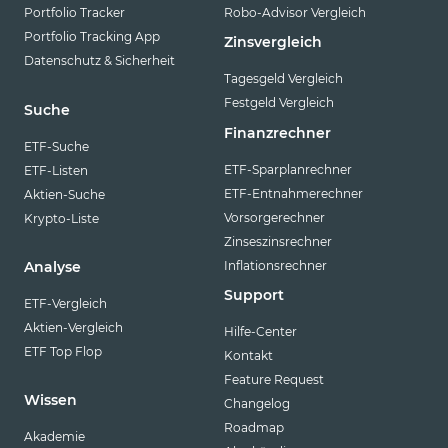
Portfolio Tracker
Robo-Advisor Vergleich
Portfolio Tracking App
Zinsvergleich
Datenschutz & Sicherheit
Tagesgeld Vergleich
Festgeld Vergleich
Suche
Finanzrechner
ETF-Suche
ETF-Sparplanrechner
ETF-Listen
ETF-Entnahmerechner
Aktien-Suche
Vorsorgerechner
Krypto-Liste
Zinseszinsrechner
Inflationsrechner
Analyse
Support
ETF-Vergleich
Aktien-Vergleich
Hilfe-Center
ETF Top Flop
Kontakt
Feature Request
Wissen
Changelog
Roadmap
Akademie