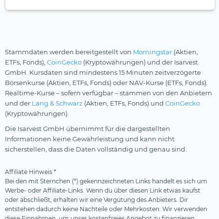
Stammdaten werden bereitgestellt von
Morningstar
(Aktien,
ETFs, Fonds),
CoinGecko
(Kryptowährungen) und der Isarvest
GmbH. Kursdaten sind mindestens 15 Minuten zeitverzögerte
Börsenkurse (Aktien, ETFs, Fonds) oder NAV-Kurse (ETFs, Fonds).
Realtime-Kurse – sofern verfügbar – stammen von den Anbietern
und der
Lang & Schwarz
(Aktien, ETFs, Fonds) und
CoinGecko
(Kryptowährungen).
Die Isarvest GmbH übernimmt für die dargestellten
Informationen keine Gewährleistung und kann nicht
sicherstellen, dass die Daten vollständig und genau sind.
Affiliate Hinweis *
Bei den mit Sternchen (*) gekennzeichneten Links handelt es sich um
Werbe- oder Affiliate-Links. Wenn du über diesen Link etwas kaufst
oder abschließt, erhalten wir eine Vergütung des Anbieters. Dir
entstehen dadurch keine Nachteile oder Mehrkosten. Wir verwenden
diese Einnahmen, um unser kostenfreies Angebot zu finanzieren.