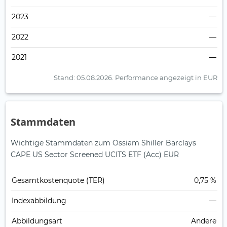
2023
—
2022
—
2021
—
Stand: 05.08.2026.
Performance angezeigt in EUR
Stammdaten
Wichtige Stammdaten zum Ossiam Shiller Barclays
CAPE US Sector Screened UCITS ETF (Acc) EUR
Gesamt­kosten­quote (TER)
0,75 %
Index­abbildung
—
Abbildungs­art
Andere