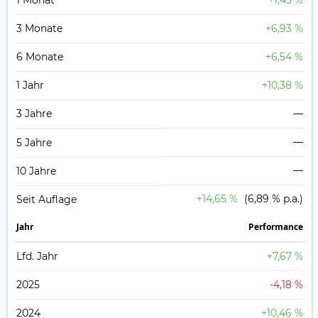
1 Monat
+1,43 %
3 Monate
+6,93 %
6 Monate
+6,54 %
1 Jahr
+10,38 %
3 Jahre
—
—
5 Jahre
—
10 Jahre
+14,65 %
(6,89 % p.a.)
Seit Auflage
Jahr
Perfor­mance
Lfd. Jahr
+7,67 %
2025
-4,18 %
2024
+10,46 %