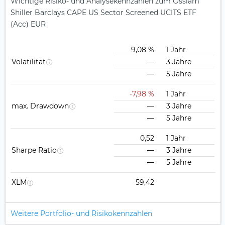
Wichtige Risiko- und Analysekennzahlen zum Ossiam
Shiller Barclays CAPE US Sector Screened UCITS ETF
(Acc) EUR
9,08 %
1 Jahr
Volatilität
—
3 Jahre
—
5 Jahre
-7,98 %
1 Jahr
max. Drawdown
—
3 Jahre
—
5 Jahre
0,52
1 Jahr
Sharpe Ratio
—
3 Jahre
—
5 Jahre
XLM
59,42
Weitere Portfolio- und Risikokennzahlen