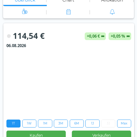
Überblick
Chart
Allokation
114,54 €
+0,06 €
+0,05 %
06.08.2026
1T
1W
1M
3M
6M
1J
3J
Max
Kaufen
Verkaufen