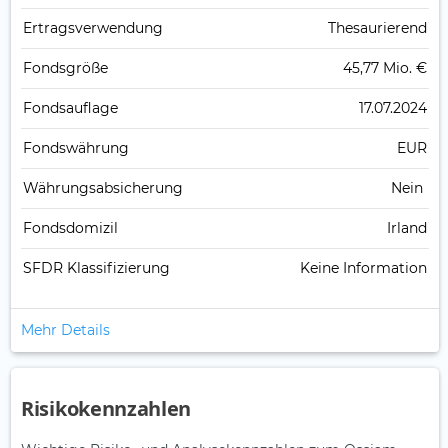
Ertrags­verwendung
Thesaurierend
Fonds­größe
45,77 Mio. €
Fonds­auflage
17.07.2024
Fonds­währung
EUR
Währungsabsicherung
Nein
Fondsdomizil
Irland
SFDR Klassifizierung
Keine Information
Mehr Details
Risikokennzahlen