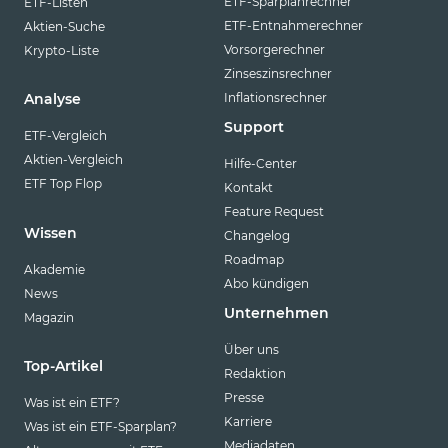
ETF-Sparplanrechner
ETF-Listen
ETF-Entnahmerechner
Aktien-Suche
Vorsorgerechner
Krypto-Liste
Zinseszinsrechner
Inflationsrechner
Analyse
Support
ETF-Vergleich
Aktien-Vergleich
Hilfe-Center
ETF Top Flop
Kontakt
Feature Request
Wissen
Changelog
Roadmap
Akademie
Abo kündigen
News
Unternehmen
Magazin
Über uns
Top-Artikel
Redaktion
Presse
Was ist ein ETF?
Karriere
Was ist ein ETF-Sparplan?
Mediadaten