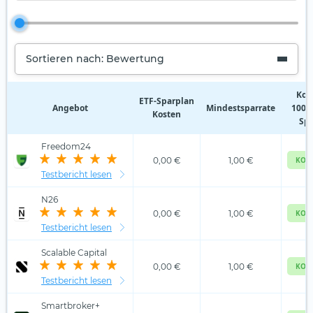
Sortieren nach: Bewertung
Kos
ETF‑Sparplan
Angebot
Mindestsparrate
100,0
Kosten
Spa
Freedom24
0,00 €
1,00 €
KOS
Testbericht lesen
N26
0,00 €
1,00 €
KOS
Testbericht lesen
Scalable Capital
0,00 €
1,00 €
KOS
Testbericht lesen
Smartbroker+