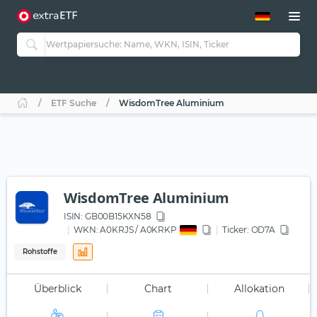
ETF-Guide 2.0
ETF-Explorer
Guide Aktive ETFs
Studien
Aktive ETFs
ETF Suche
WisdomTree Aluminium
ETF-Sparpläne
Portfolio-ETFs
WisdomTree Aluminium
ISIN:
GB00B15KXN58
WKN
: A0KRJS / A0KRKP
Ticker:
OD7A
Rohstoffe
Überblick
Chart
Allokation