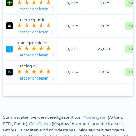
0,00 €
1,00 €
KOS
Testbericht lesen
Trade Republic
0,00 €
1,00 €
KOS
Testbericht lesen
tradegate.direct
0,00 €
25,00 €
KOS
Testbericht lesen
Trading 212
0,00 €
1,00 €
KOS
Testbericht lesen
Stammdaten werden bereitgestellt von
Morningstar
(Aktien,
ETFs, Fonds),
CoinGecko
(Kryptowährungen) und der Isarvest
GmbH. Kursdaten sind mindestens 15 Minuten zeitverzögerte