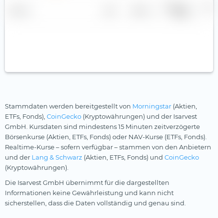
Gewinn je
Divid
Name
Land
Sektor
Aktie
r
Stammdaten werden bereitgestellt von
Morningstar
(Aktien,
ETFs, Fonds),
CoinGecko
(Kryptowährungen) und der Isarvest
GmbH. Kursdaten sind mindestens 15 Minuten zeitverzögerte
Börsenkurse (Aktien, ETFs, Fonds) oder NAV-Kurse (ETFs, Fonds).
Realtime-Kurse – sofern verfügbar – stammen von den Anbietern
und der
Lang & Schwarz
(Aktien, ETFs, Fonds) und
CoinGecko
(Kryptowährungen).
Die Isarvest GmbH übernimmt für die dargestellten
Informationen keine Gewährleistung und kann nicht
sicherstellen, dass die Daten vollständig und genau sind.