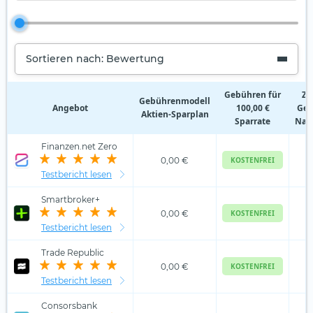
Sortieren nach: Bewertung
Gebühren für
Zu
Gebührenmodell
Angebot
100,00 €
Geb
Aktien‑Sparplan
Sparrate
Nam
Finanzen.net Zero
0,00 €
KOSTENFREI
Testbericht lesen
Smartbroker+
0,00 €
KOSTENFREI
Testbericht lesen
Trade Republic
0,00 €
KOSTENFREI
Testbericht lesen
Consorsbank