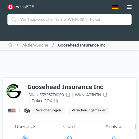
ETF-Guide 2.0
ETF-Explorer
Guide Aktive ETFs
Studien
Aktive ETFs
Aktien-Suche
Goosehead Insurance Inc
ETF-Sparpläne
Portfolio-ETFs
Goosehead Insurance Inc
ISIN:
US38267D1090
WKN
: A2JNTN
Ticker:
2OX
Versicherungen
Versicherungsmakler
Überblick
Chart
Analyse