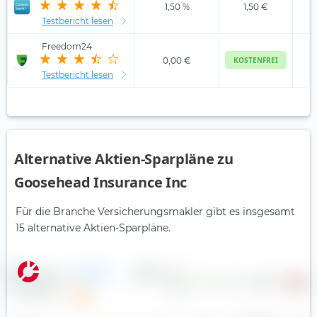
1,50 %
1,50 €
Testbericht lesen
Freedom24
0,00 €
KOSTENFREI
Testbericht lesen
Alternative Aktien-Sparpläne zu
Goosehead Insurance Inc
Für die Branche Versicherungsmakler gibt es insgesamt
15 alternative Aktien-Sparpläne.
Accelerant
Holdings
—
0,70 $
—
2,3
10,65 €