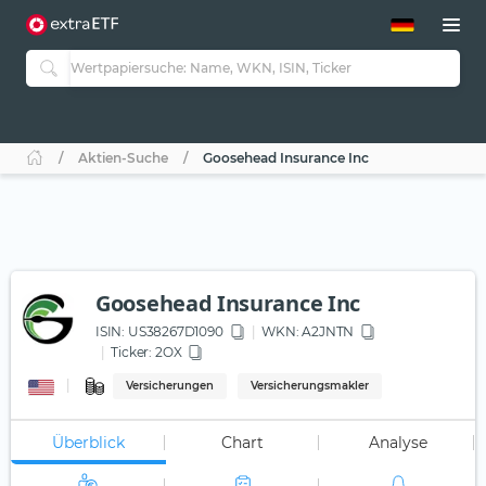
ETF-Guide 2.0
ETF-Explorer
Guide Aktive ETFs
Studien
Aktive ETFs
Aktien-Suche
Goosehead Insurance Inc
ETF-Sparpläne
Portfolio-ETFs
Goosehead Insurance Inc
ISIN:
US38267D1090
WKN
: A2JNTN
Ticker:
2OX
Versicherungen
Versicherungsmakler
Überblick
Chart
Analyse