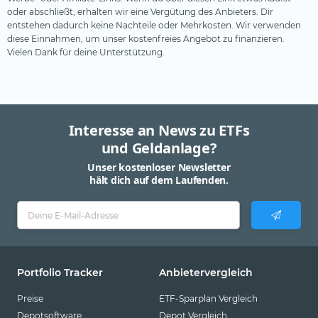
oder abschließt, erhalten wir eine Vergütung des Anbieters. Dir
entstehen dadurch keine Nachteile oder Mehrkosten. Wir verwenden
diese Einnahmen, um unser kostenfreies Angebot zu finanzieren.
Vielen Dank für deine Unterstützung.
Interesse an News zu ETFs
und Geldanlage?
Unser kostenloser Newsletter
hält dich auf dem Laufenden.
Portfolio Tracker
Anbietervergleich
Preise
ETF-Sparplan Vergleich
Depotsoftware
Depot Vergleich