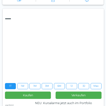
—
1T
1W
1M
3M
6M
1J
3J
Max
Kaufen
Verkaufen
NEU: Kursalarme jetzt auch im Portfolio
ANZEIGE