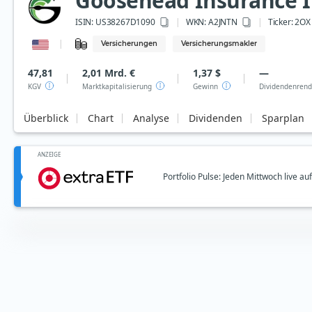
Goosehead Insurance I
ISIN:
US38267D1090
WKN
: A2JNTN
Ticker:
2OX
Versicherungen
Versicherungsmakler
47,81
2,01 Mrd. €
1,37 $
—
KGV
Marktkapitalisierung
Gewinn
Dividendenrend
Überblick
Chart
Analyse
Dividenden
Sparplan
ANZEIGE
Portfolio Pulse: Jeden Mittwoch live a