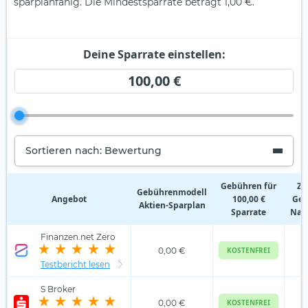
sparplanfähig. Die Mindestsparrate beträgt 1,00 €.
Deine Sparrate einstellen:
100,00 €
Sortieren nach: Bewertung
Gebühren für
Zu
Gebührenmodell
Angebot
100,00 €
Geb
Aktien‑Sparplan
Sparrate
Nam
Finanzen.net Zero
0,00 €
KOSTENFREI
Testbericht lesen
S Broker
0,00 €
KOSTENFREI