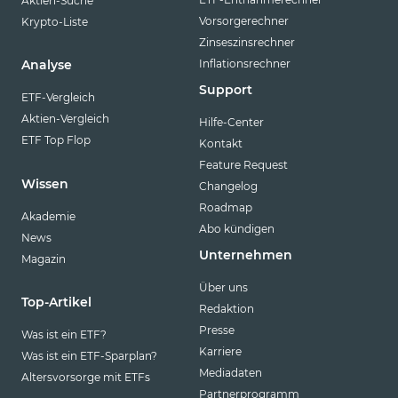
Aktien-Suche
Vorsorgerechner
Krypto-Liste
Zinseszinsrechner
Inflationsrechner
Analyse
Support
ETF-Vergleich
Aktien-Vergleich
Hilfe-Center
ETF Top Flop
Kontakt
Feature Request
Wissen
Changelog
Roadmap
Akademie
Abo kündigen
News
Unternehmen
Magazin
Über uns
Top-Artikel
Redaktion
Presse
Was ist ein ETF?
Karriere
Was ist ein ETF-Sparplan?
Mediadaten
Altersvorsorge mit ETFs
Partnerprogramm