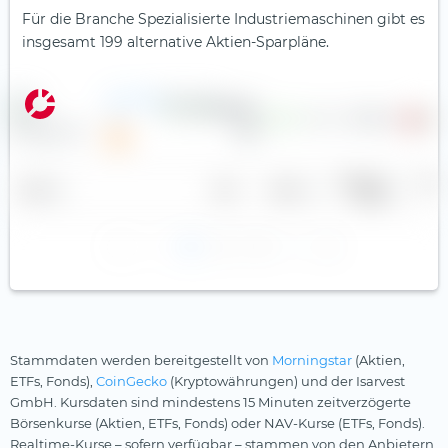
Für die Branche Spezialisierte Industriemaschinen gibt es
insgesamt 199 alternative Aktien-Sparpläne.
2G Energy
AG
1,84 €
—
1,0
57,38 €
Gewinn je
Divid
Name
Land
Sektor
Aktie
r
1
2
3
Stammdaten werden bereitgestellt von
Morningstar
(Aktien,
ETFs, Fonds),
CoinGecko
(Kryptowährungen) und der Isarvest
GmbH. Kursdaten sind mindestens 15 Minuten zeitverzögerte
Börsenkurse (Aktien, ETFs, Fonds) oder NAV-Kurse (ETFs, Fonds).
Realtime-Kurse – sofern verfügbar – stammen von den Anbietern