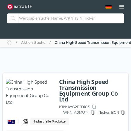
ETF-Guide 2.0
ETF-Explorer
Guide Aktive ETFs
Studien
Aktive ETFs
Aktien-Suche
China High Speed Transmission Equipment
ETF-Sparpläne
Portfolio-ETFs
China High Speed
Transmission
Equipment Group Co
Ltd
ISIN:
KYG2112D1051
WKN
: A0MUT4
Ticker:
BGR
Industrielle Produkte