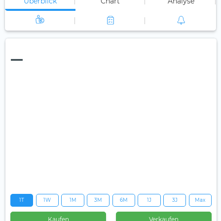
Überblick
Chart
Analyse
—
1T
1W
1M
3M
6M
1J
3J
Max
Kaufen
Verkaufen