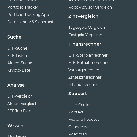
Portfolio Tracker
Robo-Advisor Vergleich
Portfolio Tracking App
Zinsvergleich
Datenschutz & Sicherheit
Tagesgeld Vergleich
Festgeld Vergleich
Suche
Finanzrechner
ETF-Suche
ETF-Sparplanrechner
ETF-Listen
ETF-Entnahmerechner
Aktien-Suche
Vorsorgerechner
Krypto-Liste
Zinseszinsrechner
Inflationsrechner
Analyse
Support
ETF-Vergleich
Aktien-Vergleich
Hilfe-Center
ETF Top Flop
Kontakt
Feature Request
Wissen
Changelog
Roadmap
Akademie