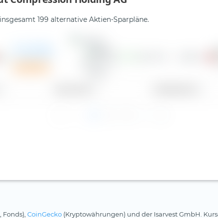
 insgesamt 199 alternative Aktien-Sparpläne.
A. O. Smith
Corporation
3,75 $
2,23 %
7,4
55,36 €
Sparplan
Gewinn je Aktie
Dividenden­rendite
1
2
3
, Fonds),
CoinGecko
(Kryptowährungen) und der Isarvest GmbH. Kurs