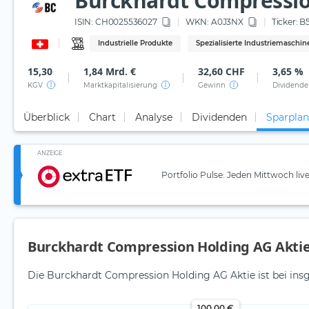
Burckhardt Compressio
ISIN:
CH0025536027
WKN
: A0J3NX
Ticker:
B
Industrielle Produkte
Spezialisierte Industriemaschin
15,30
1,84 Mrd. €
32,60 CHF
3,65 %
KGV
Marktkapitalisierung
Gewinn
Dividende
Überblick
Chart
Analyse
Dividenden
Sparplan
ANZEIGE
Portfolio Pulse: Jeden Mittwoch liv
Burckhardt Compression Holding AG Akti
Die Burckhardt Compression Holding AG Aktie ist bei insg
100,00 €