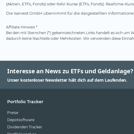
(Aktien, ETFs, Fonds) oder NAV-Kurse (ETFs, Fonds). Realtime-Ku
Die Isarvest GmbH übernimmt für die dargestellten Informationen
Affiliate Hinweis *
Bei den mit Sternchen (*) gekennzeichneten Links handelt es sich um We
dadurch keine Nachteile oder Mehrkosten. Wir verwenden diese Einnahm
Interesse an News zu ETFs und Geldanlage?
Unser kostenloser Newsletter hält dich auf dem Laufenden.
Portfolio Tracker
Preise
Depotsoftware
Dividenden Tracker