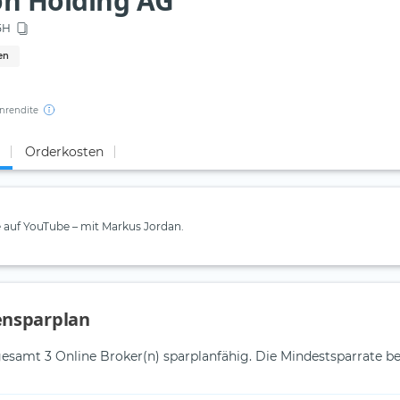
n Holding AG
5H
en
nrendite
Orderkosten
e auf YouTube – mit Markus Jordan.
ensparplan
esamt 3 Online Broker(n) sparplanfähig. Die Mindestsparrate bet