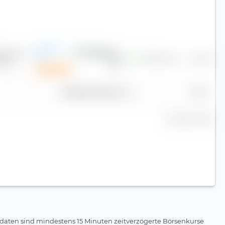
Aalberts
NV
2,85 €
2,58 %
4,8
45,14 €
Sparplan
Markt­kapitalisierung (Mrd. €)
Kurs
25 Zeilen
daten sind mindestens 15 Minuten zeitverzögerte Börsenkurse