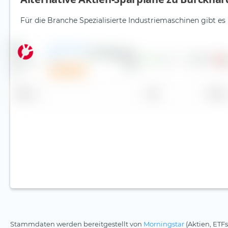
Für die Branche Spezialisierte Industriemaschinen gibt es
2G Energy
AG
1,84 €
—
1,0
57,38 €
Sparplan
Name
Land
Sektor
Stammdaten werden bereitgestellt von
Morningstar
(Aktien, ETFs