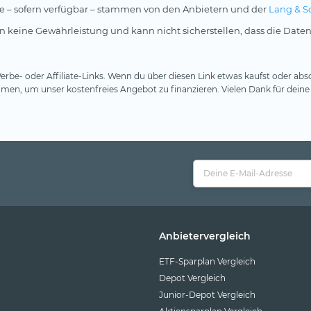
rse – sofern verfügbar – stammen von den Anbietern und der
Lang & S
 keine Gewährleistung und kann nicht sicherstellen, dass die Daten
rbe- oder Affiliate-Links. Wenn du über diesen Link etwas kaufst oder absc
en, um unser kostenfreies Angebot zu finanzieren. Vielen Dank für deine
Anbietervergleich
ETF-Sparplan Vergleich
Depot Vergleich
Junior-Depot Vergleich