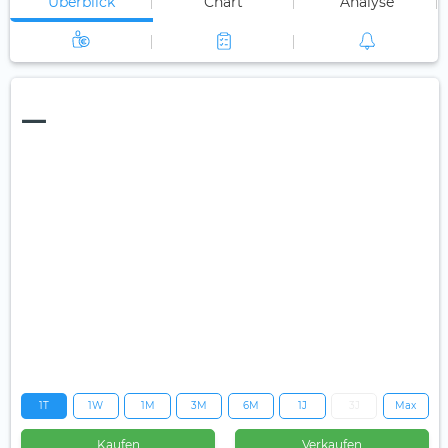
Überblick
Chart
Analyse
—
1T
1W
1M
3M
6M
1J
3J
Max
Kaufen
Verkaufen