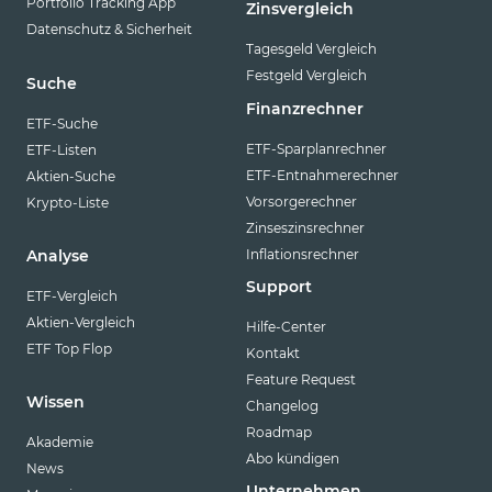
Portfolio Tracking App
Zinsvergleich
Datenschutz & Sicherheit
Tagesgeld Vergleich
Festgeld Vergleich
Suche
Finanzrechner
ETF-Suche
ETF-Sparplanrechner
ETF-Listen
ETF-Entnahmerechner
Aktien-Suche
Vorsorgerechner
Krypto-Liste
Zinseszinsrechner
Inflationsrechner
Analyse
Support
ETF-Vergleich
Aktien-Vergleich
Hilfe-Center
ETF Top Flop
Kontakt
Feature Request
Wissen
Changelog
Roadmap
Akademie
Abo kündigen
News
Unternehmen