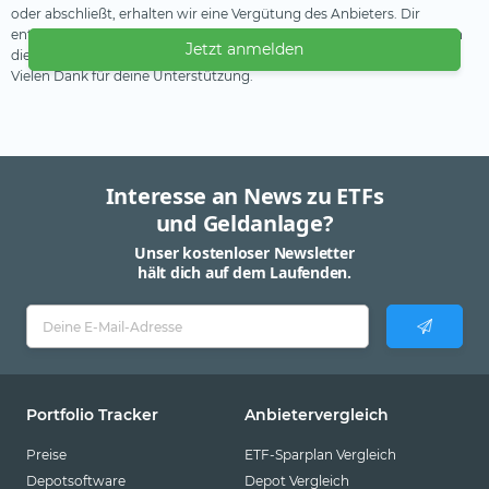
oder abschließt, erhalten wir eine Vergütung des Anbieters. Dir
entstehen dadurch keine Nachteile oder Mehrkosten. Wir verwenden
Jetzt anmelden
diese Einnahmen, um unser kostenfreies Angebot zu finanzieren.
Vielen Dank für deine Unterstützung.
Interesse an News zu ETFs
und Geldanlage?
Unser kostenloser Newsletter
hält dich auf dem Laufenden.
Portfolio Tracker
Anbietervergleich
Preise
ETF-Sparplan Vergleich
Depotsoftware
Depot Vergleich