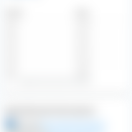
Zeitraum
Betrag
2026
0,49 €
2025
0,47 €
2024
0,43 €
2023
0,40 €
2022
0,38 €
Zeige alle historischen Dividenden
Weiterführende Informationen
aktien.guide
Enel SpA Aktieninformationen