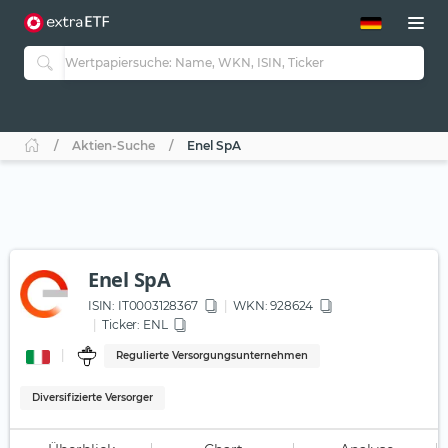
ETF-Guide 2.0
ETF-Explorer
Guide Aktive ETFs
Studien
Aktive ETFs
Aktien-Suche
Enel SpA
ETF-Sparpläne
Portfolio-ETFs
Enel SpA
ISIN:
IT0003128367
WKN
: 928624
Ticker:
ENL
Regulierte Versorgungsunternehmen
Diversifizierte Versorger