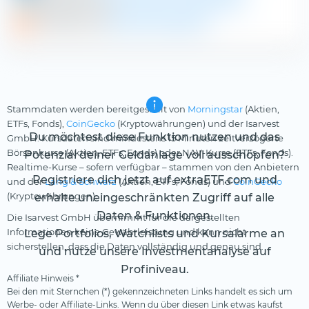
Aktienfinder.net
Enel SpA im Schnellcheck
DivvyDiary.com
Enel SpA Dividende
Stammdaten werden bereitgestellt von
Morningstar
(Aktien,
ETFs, Fonds),
CoinGecko
(Kryptowährungen) und der Isarvest
Du möchtest diese Funktion nutzen und das
GmbH. Kursdaten sind mindestens 15 Minuten zeitverzögerte
Börsenkurse (Aktien, ETFs, Fonds) oder NAV-Kurse (ETFs, Fonds).
Potenzial deiner Geldanlage voll ausschöpfen?
Realtime-Kurse – sofern verfügbar – stammen von den Anbietern
Registriere dich jetzt auf extraETF.com und
und der
Lang & Schwarz
(Aktien, ETFs, Fonds) und
CoinGecko
(Kryptowährungen).
erhalte uneingeschränkten Zugriff auf alle
Daten & Funktionen.
Die Isarvest GmbH übernimmt für die dargestellten
Informationen keine Gewährleistung und kann nicht
Lege Portfolios, Watchlists und Kursalarme an
sicherstellen, dass die Daten vollständig und genau sind.
und nutze unsere Investmentanalyse auf
Profiniveau.
Affiliate Hinweis *
Bei den mit Sternchen (*) gekennzeichneten Links handelt es sich um
Werbe- oder Affiliate-Links. Wenn du über diesen Link etwas kaufst