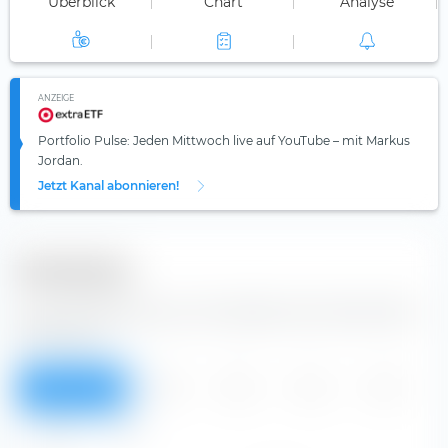
Überblick
Chart
Analyse
ANZEIGE
Portfolio Pulse: Jeden Mittwoch live auf YouTube – mit Markus
Jordan.
Jetzt Kanal abonnieren!
Dividenden
Aus der Tabelle kannst du Dividenden der Enel SpA Aktie
entnehmen.
Überblick
2026
2025
2024
2023
2022
Alle