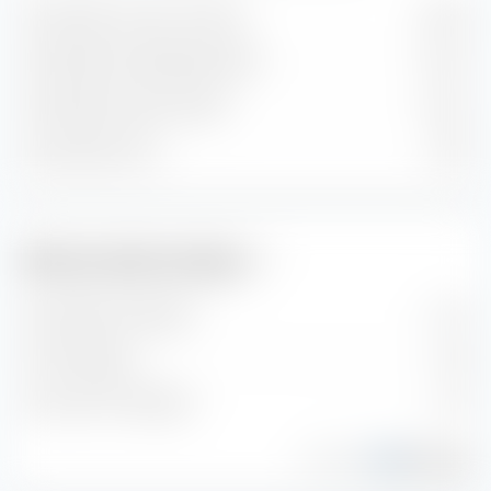
Geschätzter Gewinn je Aktie
0,75 €
Geschätzte Dividendenrendite
5,21 %
Geschätzte Gewinnrendite
7,21 %
Geschätztes KGV
13,37
Aktien.Guide Analyse
Dividenden-Strategie
10
/
15
HGI-Strategie
4
/
18
Levermann-Strategie
2
/
13
Powered by