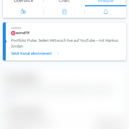
Überblick
Chart
Analyse
ANZEIGE
Portfolio Pulse: Jeden Mittwoch live auf YouTube – mit Markus
Jordan.
Jetzt Kanal abonnieren!
Kennzahlen
Wichtige Kennzahlen und Stammdaten zur Enel SpA
Aktie.
Unternehmensgröße
Marktkapitalisierung
98,74 Mrd. €