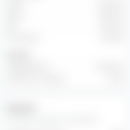
Umsatz
79,23 Mrd. €
EBITDA
19,99 Mrd. €
EBIT
10,44 Mrd. €
Freier Cashflow
4,30 Mrd. €
Anzahl Aktien
Ausgegebene Aktien
10 Mrd. Stück
Anzahl Aktien im Streu­besitz
0 Stück
Prognosen
Hier findest du Prognosen zur Enel SpA Aktie.