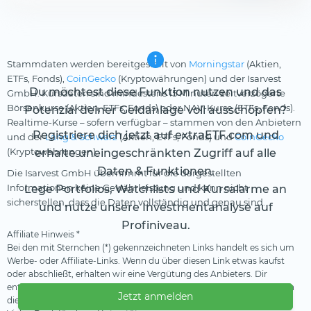
Stammdaten werden bereitgestellt von
Morningstar
(Aktien,
ETFs, Fonds),
CoinGecko
(Kryptowährungen) und der Isarvest
Du möchtest diese Funktion nutzen und das
GmbH. Kursdaten sind mindestens 15 Minuten zeitverzögerte
Börsenkurse (Aktien, ETFs, Fonds) oder NAV-Kurse (ETFs, Fonds).
Potenzial deiner Geldanlage voll ausschöpfen?
Realtime-Kurse – sofern verfügbar – stammen von den Anbietern
Registriere dich jetzt auf extraETF.com und
und der
Lang & Schwarz
(Aktien, ETFs, Fonds) und
CoinGecko
(Kryptowährungen).
erhalte uneingeschränkten Zugriff auf alle
Daten & Funktionen.
Die Isarvest GmbH übernimmt für die dargestellten
Informationen keine Gewährleistung und kann nicht
Lege Portfolios, Watchlists und Kursalarme an
sicherstellen, dass die Daten vollständig und genau sind.
und nutze unsere Investmentanalyse auf
Profiniveau.
Affiliate Hinweis *
Bei den mit Sternchen (*) gekennzeichneten Links handelt es sich um
Werbe- oder Affiliate-Links. Wenn du über diesen Link etwas kaufst
oder abschließt, erhalten wir eine Vergütung des Anbieters. Dir
entstehen dadurch keine Nachteile oder Mehrkosten. Wir verwenden
Jetzt anmelden
diese Einnahmen, um unser kostenfreies Angebot zu finanzieren.