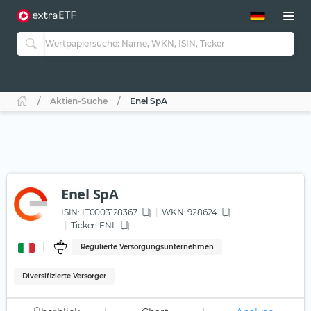
ETF-Guide 2.0
ETF-Explorer
Guide Aktive ETFs
Studien
Aktive ETFs
Aktien-Suche
Enel SpA
ETF-Sparpläne
Portfolio-ETFs
Enel SpA
ISIN:
IT0003128367
WKN
: 928624
Ticker:
ENL
Regulierte Versorgungsunternehmen
Diversifizierte Versorger