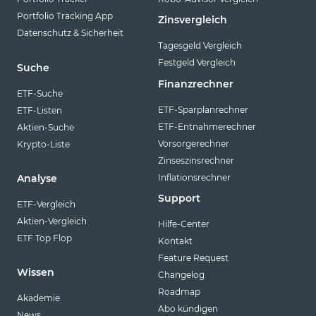
Portfolio Tracking App
Zinsvergleich
Datenschutz & Sicherheit
Tagesgeld Vergleich
Festgeld Vergleich
Suche
Finanzrechner
ETF-Suche
ETF-Sparplanrechner
ETF-Listen
ETF-Entnahmerechner
Aktien-Suche
Vorsorgerechner
Krypto-Liste
Zinseszinsrechner
Inflationsrechner
Analyse
Support
ETF-Vergleich
Aktien-Vergleich
Hilfe-Center
ETF Top Flop
Kontakt
Feature Request
Wissen
Changelog
Roadmap
Akademie
Abo kündigen
News