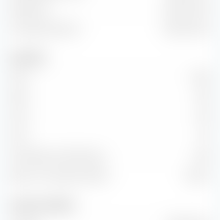
Marktwert
158,77 Mrd. €
Unternehmenswert
156,49 Mrd. €
Kennzahlen
KGV
26,19
KBV
2,81
KUV
1,50
KCV
7,11
KG-Wachstum (PEG Ratio)
0,92
Return on Investment (ROI)
10,52 %
Umsatz und Cashflow